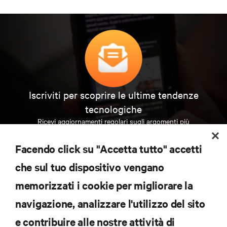
Iscriviti per scoprire le ultime tendenze
tecnologiche
Ricevi aggiornamenti regolari sugli argomenti più
importanti del settore, con le discussioni più recenti
e gli approfondimenti degli esperti sulla gestione di
Facendo click su "Accetta tutto" accetti
data center e infrastrutture.
che sul tuo dispositivo vengano
ISCRIVITI SUBITO
memorizzati i cookie per migliorare la
navigazione, analizzare l'utilizzo del sito
RISORSE
e contribuire alle nostre attività di