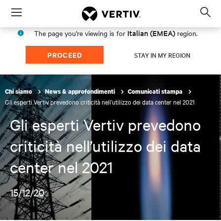
Menu
Op
sea
Italian (EMEA)
The page you're viewing is for
region.
mod
PROCEED
STAY IN MY REGION
Chi siamo
News & approfondimenti
Comunicati stampa
Gli esperti Vertiv prevedono criticità nell’utilizzo dei data center nel 2021
Gli esperti Vertiv prevedono
criticità nell’utilizzo dei data
center nel 2021
15/12/20