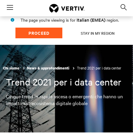
Menu
Op
sea
Italian (EMEA)
The page you're viewing is for
region.
mod
PROCEED
STAY IN MY REGION
Trend 2021 per i data center
Chi siamo
News & approfondimenti
Trend 2021 per i data center
Cinque trend in rapida ascesa o emergenti che hanno un
impatto sull'ecosistema digitale globale