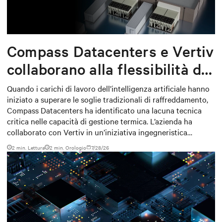
Compass Datacenters e Vertiv
collaborano alla flessibilità del
raffreddamento per l’AI
Quando i carichi di lavoro dell’intelligenza artificiale hanno
iniziato a superare le soglie tradizionali di raffreddamento,
Compass Datacenters ha identificato una lacuna tecnica
critica nelle capacità di gestione termica. L’azienda ha
collaborato con Vertiv in un’iniziativa ingegneristica
intensiva durata 11 mesi per sviluppare un sistema di
2 min. Lettura
2
min. Orologio
7/28/26
raffreddamento integrato in grado di soddisfare le esigenze
di elaborazione ad alta densità, sia attuali sia future.