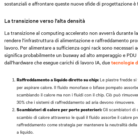
sostanziali e affrontare queste nuove sfide di progettazione è
La transizione verso l’alta densità
La transizione al computing accelerato non avverrà durante la 
rendere l'infrastruttura di alimentazione e raffreddamento pron
lavoro. Per alimentare a sufficienza ogni rack sono necessari ag
significa probabilmente
un busway ad alto amperaggio e PDU ra
dall'hardware che esegue carichi di lavoro IA, due
tecnologie d
Le piastre fredde s
Raffreddamento a liquido diretto su chip:
per aspirare calore. Il fluido monofase o bifase pompato assorbe i
scambiando il calore ma non i fluidi con il chip. Ciò può rimuover
30% che i sistemi di raffreddamento ad aria devono rimuovere.
Gli scambiatori di 
Scambiatori di calore per porte posteriori:
scambio di calore attraverso le quali il fluido assorbe il calore 
raffreddamento come strategia per mantenere la neutralità della 
a liquido.