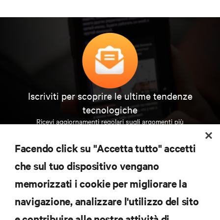
Iscriviti per scoprire le ultime tendenze
tecnologiche
Ricevi aggiornamenti regolari sugli argomenti più
importanti del settore, con le discussioni più recenti
e gli approfondimenti degli esperti sulla gestione di
Facendo click su "Accetta tutto" accetti
data center e infrastrutture.
che sul tuo dispositivo vengano
ISCRIVITI SUBITO
memorizzati i cookie per migliorare la
navigazione, analizzare l'utilizzo del sito
RISORSE
e contribuire alle nostre attività di