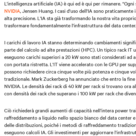
L’intelligenza artificiale (IA)
è qui ed è qui per rimanere. “Ogni
NVIDIA
, Jensen Huang. I casi d'uso dell'IA sono praticamente il
alta precisione. L'IA sta già trasformando la nostra vita propr
trasformare fondamentalmente l'infrastruttura del data center
I carichi di lavoro IA stanno determinando cambiamenti signif
parte del
calcolo ad alte prestazioni (HPC). Un tipico rack IT u
eseguono carichi superiori a
20 kW
sono stati considerati ad a
con portata ristretta. L'IT viene accelerato con le GPU per sup
possono richiedere circa cinque volte più potenza e
cinque
vo
tradizionale. Mark Zuckerberg ha annunciato che entro la fine
NVIDIA. Le densità dei rack di
40 kW
per rack si trovano ora al
con densità dei rack che superano i
100 kW per rack che diven
Ciò richiederà grandi aumenti di capacità nell’intera power train
raffreddamento a liquido nello spazio bianco del data center e 
delle distribuzioni, poiché i metodi di raffreddamento tradizio
eseguono calcoli IA. Gli investimenti per aggiornare l'infrastr