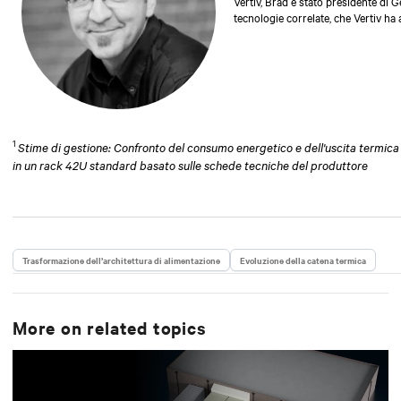
Vertiv, Brad è stato presidente di G
tecnologie correlate, che Vertiv ha 
Operations Manager, Engineering Man
si è concentrato sulla progettazione
monitoraggio e controllo associati 
la University of Nebraska.
1
Stime di gestione: Confronto del consumo energetico e dell'uscita termica
in un rack 42U standard basato sulle schede tecniche del produttore
Trasformazione dell’architettura di alimentazione
Evoluzione della catena termica
More on related topics