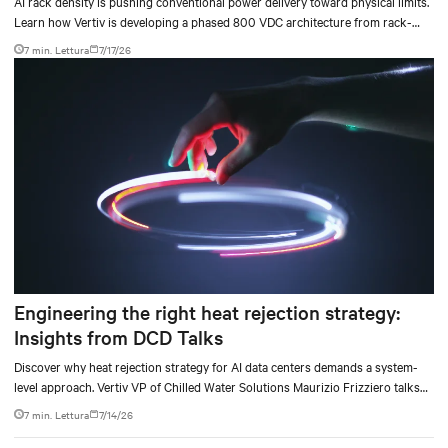
AI rack density is pushing conventional power delivery toward physical limits.
Learn how Vertiv is developing a phased 800 VDC architecture from rack-
level sidecars to centralized data-hall power.
7 min. Lettura
7/17/26
Engineering the right heat rejection strategy:
Insights from DCD Talks
Discover why heat rejection strategy for AI data centers demands a system-
level approach. Vertiv VP of Chilled Water Solutions Maurizio Frizziero talks
about density, location, and water tradeoffs.
7 min. Lettura
7/14/26