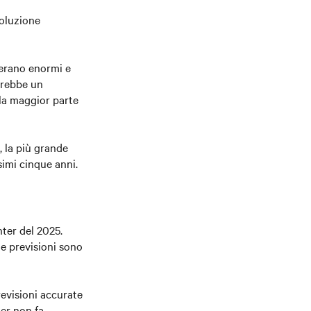
voluzione
 erano enormi e
erebbe un
lla maggior parte
, la più grande
simi cinque anni.
nter del 2025.
le previsioni sono
revisioni accurate
ter non fa