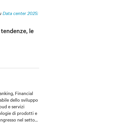
su
Data center 2025:
 tendenze, le
anking, Financial
abile dello sviluppo
oud e servizi
logie di prodotti e
 ingresso nel settore
tà nell’ambito delle