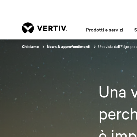
Prodotti e servizi
S
Una vista dall’Edge: per
Chi siamo
News & approfondimenti
Una v
perch
è imp