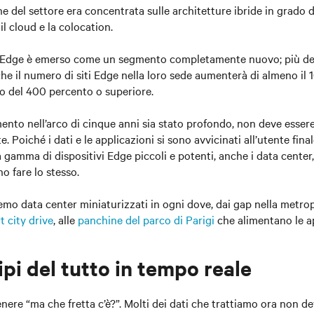
ne del settore era concentrata sulle architetture ibride in grado 
 il cloud e la colocation.
’Edge è emerso come un segmento completamente nuovo; più del
 che il numero di siti Edge nella loro sede aumenterà di almeno il
 del 400 percento o superiore.
nto nell’arco di cinque anni sia stato profondo, non deve esser
 Poiché i dati e le applicazioni si sono avvicinati all’utente fin
 gamma di dispositivi Edge piccoli e potenti, anche i data center
o fare lo stesso.
remo data center miniaturizzati in ogni dove, dai gap nella metrop
t city drive
, alle
panchine del parco di Parigi
che alimentano le ap
ipi del tutto in tempo reale
ere “ma che fretta c’è?”. Molti dei dati che trattiamo ora non d