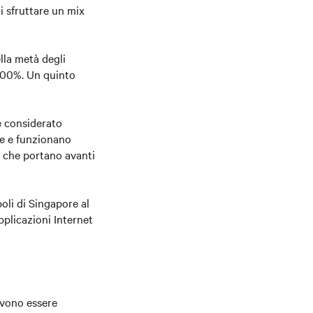
di sfruttare un mix
la metà degli
 100%. Un quinto
e considerato
ale e funzionano
, che portano avanti
oli di Singapore al
plicazioni Internet
evono essere