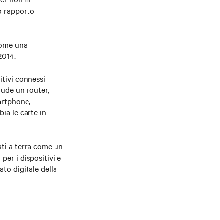
ro rapporto
 come una
2014.
itivi connessi
lude un router,
martphone,
ia le carte in
ati a terra come un
per i dispositivi e
ato digitale della