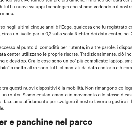
di tutti i nuovi sviluppi tecnologici che stiamo vedendo e il nost
ermano.
rso negli ultimi cinque anni è l’Edge, qualcosa che fu registrato
 circa un livello pari a 0,2 sulla scala Richter dei data center, nel 
ccesso al punto di comodità per l’utente, in altre parole, i dispos
ata center utilizzano le proprie risorse. Tradizionalmente, ciò inc
ting e desktop. Ora le cose sono un po’ più complicate: laptop, s
ile” e molto altro sono tutti alimentati da data center e ciò camb
e tra questi nuovi dispositivi è la mobilità. Non rimangono colleg
o un router. Siamo costantemente in movimento e lo stesso dicasi 
ui facciamo affidamento per svolgere il nostro lavoro e gestire il l
le.
er e panchine nel parco