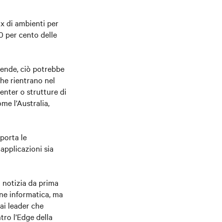
ix di ambienti per
0 per cento delle
iende, ciò potrebbe
 che rientrano nel
enter o strutture di
me l’Australia,
porta le
applicazioni sia
a notizia da prima
ione informatica, ma
dai leader che
tro l’Edge della