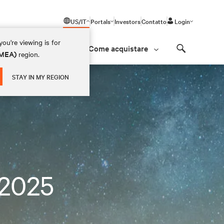
US/IT
Portals
Investors
Contatto
Login
ou're viewing is for
Come acquistare
(EMEA)
region.
Search
i
STAY IN MY REGION
 2025