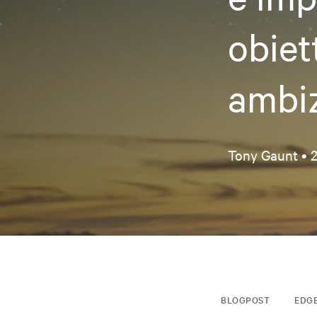
obiet
ambiz
Tony Gaunt •
2
BLOGPOST
EDG