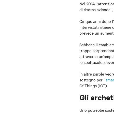
Nel 2014, l’attenzio
di risorse aziendali,
Cinque anni dopo l
intervistati ritiene
prevede un aumento
Sebbene il cambiame
troppo sorprendente.
attraverso un’ampia
lo spettacolo, devon
In altre parole ved
sostegno per i
smar
Of Things (IOT).
Gli archet
Uno potrebbe sosten