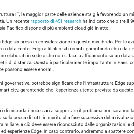
truttura IT, la maggior parte delle aziende sta già favorendo un m
vità. Un recente
rapporto di 451 research
ha indicato che oltre il 9
ia Pacifico dispone di più ambienti cloud già in atto.
Edge sia preso in considerazione in questo mix ibrido. Per le az
ire i data center Edge a filiali o siti remoti, garantendo che i dati
ano elaborati in sede e che non si faccia affidamento su un data c
etri di distanza. Questo è particolarmente importante in Paesi co
ze possono essere enormi.
ni governative, potrebbe significare che l’infrastruttura Edge sup
smart city, garantendo che l’esperienza utente prevista da queste 
ntri di microdati necessari a supportare il problema non saranno l
o sulla bocca di tutti in merito alla fase successiva della rivoluz
tra miliare, e ciò deve essere riconosciuto dalle organizzazioni e 
 ed esperienze Edge. In caso contrario, andremmo a sbattere con