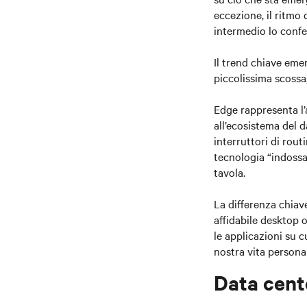
eccezione, il ritmo 
intermedio lo conf
Il trend chiave eme
piccolissima scossa,
Edge rappresenta l’a
all’ecosistema del d
interruttori di rou
tecnologia “indossab
tavola.
La differenza chiav
affidabile desktop 
le applicazioni su c
nostra vita persona
Data cent