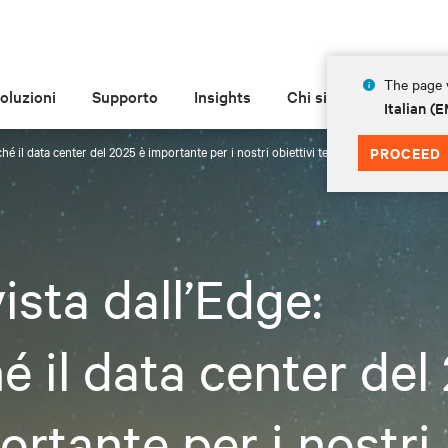
The page y
oluzioni
Supporto
Insights
Chi siamo
Italian 
ché il data center del 2025 è importante per i nostri obiettivi tecnologici più ambizios
PROCEED
ista dall’Edge:
é il data center del
ortante per i nostri