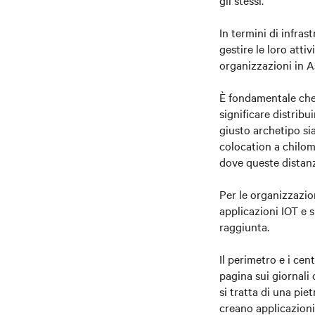
gli stessi.
In termini di infras
gestire le loro atti
organizzazioni in As
È fondamentale che 
significare distribu
giusto archetipo si
colocation a chilom
dove queste distan
Per le organizzazio
applicazioni IOT e 
raggiunta.
Il perimetro e i ce
pagina sui giornali 
si tratta di una pie
creano applicazioni