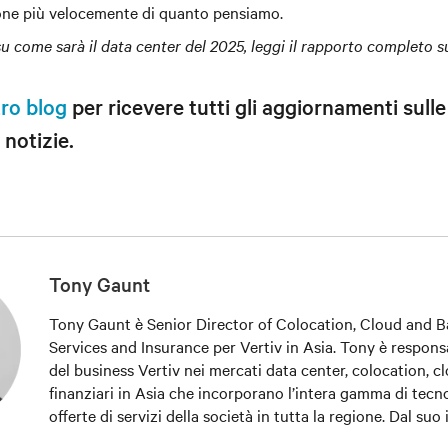
ne più velocemente di quanto pensiamo.
su come sarà il data center del 2025, leggi il rapporto completo 
tro blog
per ricevere tutti gli aggiornamenti sulle
 notizie.
Tony Gaunt
Tony Gaunt è Senior Director of Colocation, Cloud and B
Services and Insurance per Vertiv in Asia. Tony è respons
del business Vertiv nei mercati data center, colocation, cl
finanziari in Asia che incorporano l’intera gamma di tecno
offerte di servizi della società in tutta la regione. Dal suo
nel 1996, Tony ha ricoperto ruoli di crescente responsabili