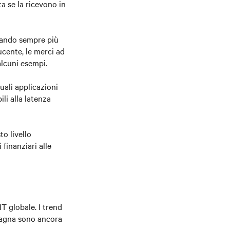
a se la ricevono in
reando sempre più
ucente, le merci ad
alcuni esempi.
ali applicazioni
ili alla latenza
o livello
 finanziari alle
IT globale. I trend
mpagna sono ancora