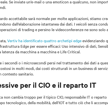
reale. Se inviate un’e-mail o una emoticon a qualcuno, non import
ndi.
ardo accettabile sarà normale per molte applicazioni, stiamo c
ndono dall’elaborazione istantanea dai dati. I veicoli senza cond
 operazioni di trading e persino le videoconferenze ne sono solo 
rata,
Vertiv ha identificato quattro archetipi edge
evidenziando qu
frastruttura Edge per essere efficaci: Uso intensivo di dati, Sensib
la latenza da macchina a macchina e Life Critical.
 i secondi o i microsecondi persi nel trattamento dei dati a quest
stosi in molti modi, dai costi strutturali in un business di servizi
un contesto sanitario.
ssive per il CIO e il reparto IT
rca non cambia troppo per il tipico CIO, responsabile IT o reparto 
uppo tecnologico, della mobilità, dell’IOT e tutto ciò che li acco