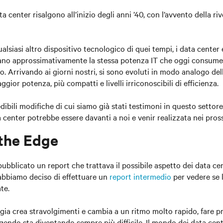
ta center risalgono all’inizio degli anni ’40, con l’avvento della ri
alsiasi altro dispositivo tecnologico di quei tempi, i data center
nivano approssimativamente la stessa potenza IT che oggi consum
. Arrivando ai giorni nostri, si sono evoluti in modo analogo de
ggior potenza, più compatti e livelli irriconoscibili di efficienza.
ibili modifiche di cui siamo già stati testimoni in questo settore
a center potrebbe essere davanti a noi e venir realizzata nei pros
 the Edge
pubblicato un report che trattava il possibile aspetto dei data ce
abbiamo deciso di effettuare un
report intermedio
per vedere se 
te.
gia crea stravolgimenti e cambia a un ritmo molto rapido, fare p
gendo sta diventando sempre più difficile. Il mondo dei data cen