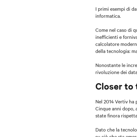
I primi esempi di da
informatica.
Come nel caso di qu
inefficienti e for
calcolatore moderno
della tecnologia: ma
Nonostante le incred
rivoluzione dei dat
Closer to
Nel 2014 Vertiv ha 
Cinque anni dopo, 
state finora rispetta
Dato che la tecnolo
su ciò che sta emer