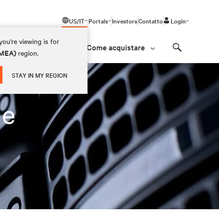
US/IT
Portals
Investors
Contatto
Login
ou're viewing is for
Come acquistare
(EMEA)
region.
Search
STAY IN MY REGION
ge