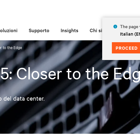
The page y
oluzioni
Supporto
Insights
Chi siamo
Italian 
r to the Edge
PROCEED
5: Closer to the Ed
 del data center.