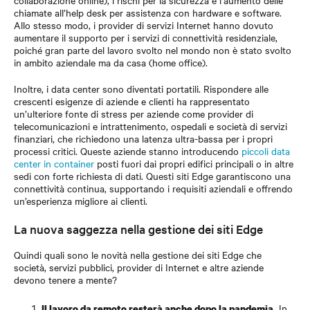
collaborazione online), i rischi per la sicurezza e l’aumento delle
chiamate all’help desk per assistenza con hardware e software.
Allo stesso modo, i provider di servizi Internet hanno dovuto
aumentare il supporto per i servizi di connettività residenziale,
poiché gran parte del lavoro svolto nel mondo non è stato svolto
in ambito aziendale ma da casa (home office).
Inoltre, i data center sono diventati portatili. Rispondere alle
crescenti esigenze di aziende e clienti ha rappresentato
un’ulteriore fonte di stress per aziende come provider di
telecomunicazioni e intrattenimento, ospedali e società di servizi
finanziari, che richiedono una latenza ultra-bassa per i propri
processi critici. Queste aziende stanno introducendo
piccoli data
center in container
posti fuori dai propri edifici principali o in altre
sedi con forte richiesta di dati. Questi siti Edge garantiscono una
connettività continua, supportando i requisiti aziendali e offrendo
un’esperienza migliore ai clienti.
La nuova saggezza nella gestione dei siti Edge
Quindi quali sono le novità nella gestione dei siti Edge che
società, servizi pubblici, provider di Internet e altre aziende
devono tenere a mente?
In
Il lavoro da remoto resterà anche dopo la pandemia.