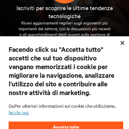
Iscriviti per scoprire le ultime tendenze
tecnologiche
Ricevi aggiornamenti regolari sugli argomenti più
importanti del settore, con le discussioni più recenti
e gli approfondimenti degli esperti sulla gestione di
data center e infrastrutture.
Facendo click su "Accetta tutto"
ISCRIVITI SUBITO
accetti che sul tuo dispositivo
vengano memorizzati i cookie per
migliorare la navigazione, analizzare
RISORSE
l'utilizzo del sito e contribuire alle
nostre attività di marketing.
SUPPORTO
QuPer ulteriori informazioni sui cookie che utilizziamo,
AZIENDA
fai clic qui.
Accetta tutto