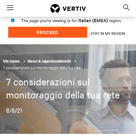
Menu
Op
sea
Italian (EMEA)
The page you're viewing is for
region.
mod
PROCEED
STAY IN MY REGION
Chi siamo
News & approfondimenti
7 considerazioni sul monitoraggio della tua rete
7 considerazioni sul
monitoraggio della tua rete
8/6/21