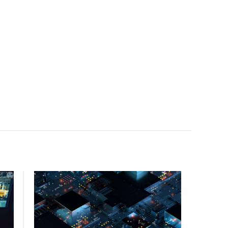
facility, creating a repeatable model for high-density,
liquid-cooled AI environments.