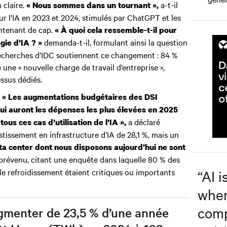
 claire.
a-t-il
« Nous sommes dans un tournant »,
ur l’IA en 2023 et 2024, stimulés par ChatGPT et les
intenant de cap.
« À quoi cela ressemble-t-il pour
demanda-t-il, formulant ainsi la question
gie d’IA ? »
recherches d’IDC soutiennent ce changement : 84 %
ne « nouvelle charge de travail d’entreprise »,
ssus dédiés.
.
« Les augmentations budgétaires des DSI
i auront les dépenses les plus élevées en 2025
a déclaré
ous ces cas d’utilisation de l’IA »,
tissement en infrastructure d’IA de 28,1 %, mais un
ata center dont nous disposons aujourd’hui ne sont
l prévenu, citant une enquête dans laquelle 80 % des
 le refroidissement étaient critiques ou importants
“
AI i
wher
comp
ugmenter de 23,5 % d’une année