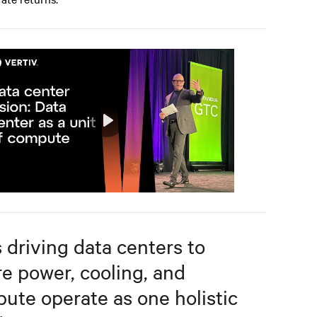
Play
Mute
Settings
s driving data centers to
e power, cooling, and
ute operate as one holistic