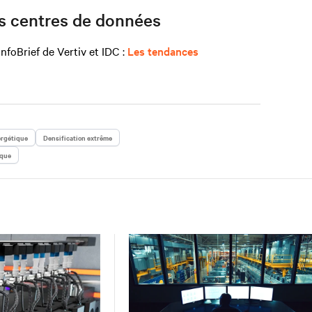
es centres de données
nfoBrief de Vertiv et IDC :
Les tendances
rgétique
Densification extrême
ique