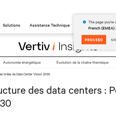
The page you're v
Solutions
Assistance Technique
Insights
À prop
French (EMEA)
PROCEED
ST
Autonomie énergétique
Évolution de la chaîne thermique
ives tirées de Data Center Vision 2030
tructure des data centers : 
030