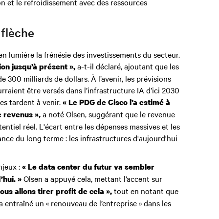
ion et le refroidissement avec des ressources
flèche
en lumière la frénésie des investissements du secteur.
a-t-il déclaré, ajoutant que les
on jusqu’à présent »,
 300 milliards de dollars. À l’avenir, les prévisions
raient être versés dans l’infrastructure IA d’ici 2030
es tardent à venir.
« Le PDG de Cisco l’a estimé à
a noté Olsen, suggérant que le revenue
e revenus »,
entiel réel. L'écart entre les dépenses massives et les
nce du long terme : les infrastructures d'aujourd'hui
njeux :
« Le data center du futur va sembler
Olsen a appuyé cela, mettant l’accent sur
hui. »
tout en notant que
ous allons tirer profit de cela »,
a entraîné un « renouveau de l’entreprise » dans les