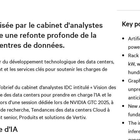
Key po
sée par le cabinet d'analystes
e une refonte profonde de la
Artif
centres de données.
power
Rack 
enir du développement technologique des data centers,
kW, w
t et les services clés pour soutenir les charges de
hundr
Graph
brief du cabinet d’analystes IDC intitulé « Vision des
unpre
 des data centers pour prendre en charge l’IA et le
antic
l lors d’une session dédiée lors de NVIDIA GTC 2025, à
New A
r de recherche, Tendances des data centers Cloud à
funda
 senior, Produits et solutions de Vertiv.
The i
e d’IA
infer
gener