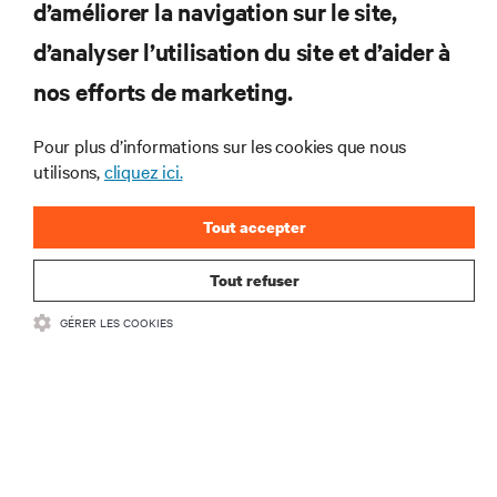
d’améliorer la navigation sur le site,
RESSOURCES
d’analyser l’utilisation du site et d’aider à
SUPPORT
nos efforts de marketing.
SOCIÉTÉ
Pour plus d’informations sur les cookies que nous
utilisons,
cliquez ici.
Tout accepter
Tout refuser
CONTACTEZ-NOUS
GÉRER LES COOKIES
Inst
•
Conditions d’utilisation
Politique relative à la confidentialité des données
•
et aux cookies
Déclaration d’accessibilité
©
2026 Vertiv Group Corp. Tous droits réservés.