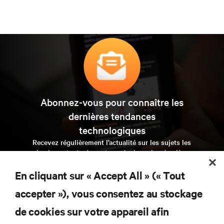
Abonnez-vous pour connaître les
dernières tendances
technologiques
Recevez régulièrement l’actualité sur les sujets les
plus importants du secteur, ainsi que les dernières
interventions et avis de nos experts sur la gestion,
l’alimentation et le refroidissement des data centers et
En cliquant sur « Accept All » (« Tout
des infrastructures informatiques critiques.
accepter »), vous consentez au stockage
s’inscrire maintenant
de cookies sur votre appareil afin