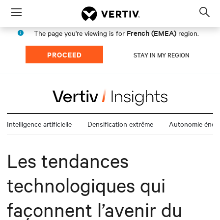
Menu
Op
sea
French (EMEA)
The page you're viewing is for
region.
mod
PROCEED
STAY IN MY REGION
Intelligence artificielle
Densification extrême
Autonomie énerg
Les tendances
technologiques qui
façonnent l’avenir du