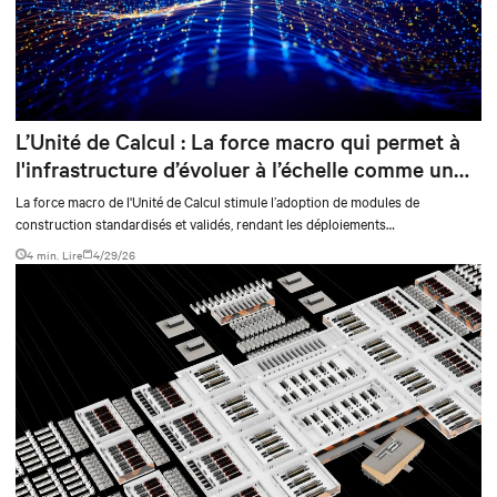
L’Unité de Calcul : La force macro qui permet à
l'infrastructure d’évoluer à l’échelle comme un
logiciel
La force macro de l'Unité de Calcul stimule l’adoption de modules de
construction standardisés et validés, rendant les déploiements
d'infrastructure IA plus efficaces et plus prévisibles.
4 min. Lire
4/29/26