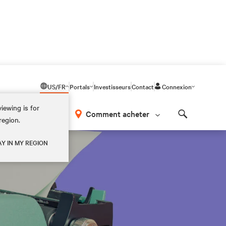
US/FR
Portals
Investisseurs
Contact
Connexion
iewing is for
os
Comment acheter
region.
Search
AY IN MY REGION