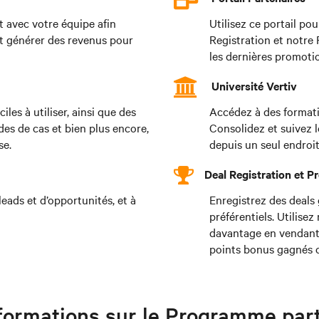
avec votre équipe afin
Utilisez ce portail po
, et générer des revenus pour
Registration et notre
les dernières promotio
Université Vertiv
les à utiliser, ainsi que des
Accédez à des formati
des de cas et bien plus encore,
Consolidez et suivez l
se.
depuis un seul endroit
Deal Registration et 
eads et d’opportunités, et à
Enregistrez des deals 
préférentiels. Utilis
davantage en vendant 
points bonus gagnés c
formations sur le Programme part