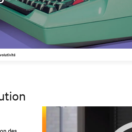
volutivité
ution
ion des