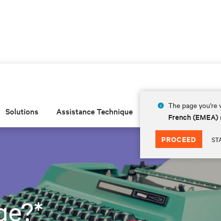
The page you're v
Solutions
Assistance Technique
Insights
À prop
French (EMEA)
PROCEED
ST
ge?*