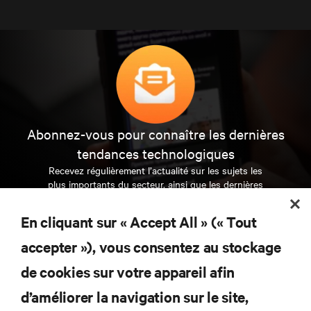
Abonnez-vous pour connaître les dernières
tendances technologiques
Recevez régulièrement l’actualité sur les sujets les
plus importants du secteur, ainsi que les dernières
interventions et avis de nos experts sur la gestion,
l’alimentation et le refroidissement des data centers
En cliquant sur « Accept All » (« Tout
et des infrastructures informatiques critiques.
accepter »), vous consentez au stockage
S’INSCRIRE MAINTENANT
de cookies sur votre appareil afin
d’améliorer la navigation sur le site,
RESSOURCES