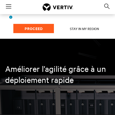
Menu
Op
sea
French (EMEA)
The page you're viewing is for
region.
mod
PROCEED
STAY IN MY REGION
Améliorer l’agilité grâce à un
déploiement rapide