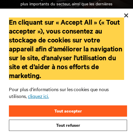
plus importants du secteur, ainsi que les dernières
interventions et avis de nos experts sur la gestion,
l’alimentation et le refroidissement des data centers
En cliquant sur « Accept All » (« Tout
et des infrastructures informatiques critiques.
accepter »), vous consentez au
S’INSCRIRE MAINTENANT
stockage de cookies sur votre
appareil afin d’améliorer la navigation
RESSOURCES
sur le site, d’analyser l’utilisation du
site et d’aider à nos efforts de
SUPPORT
marketing.
SOCIÉTÉ
Pour plus d’informations sur les cookies que nous
utilisons,
cliquez ici.
Tout accepter
Tout refuser
CONTACTEZ-NOUS