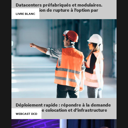
Datacenters préfabriqués et modulaires.
D’une solution de rupture à l’option par
LIVRE BLANC
défaut
Déploiement rapide : répondre à la demande
croissante de colocation et d'infrastructure
WEBCAST DCD
edge