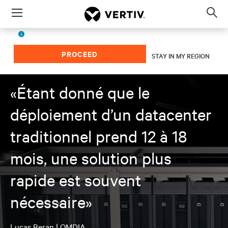
Menu
Op
sea
French (EMEA)
The page you're viewing is for
region.
mod
PROCEED
STAY IN MY REGION
«Étant donné que le
déploiement d’un datacenter
traditionnel prend 12 à 18
mois, une solution plus
rapide est souvent
nécessaire»
Lucas Beran | OMDIA