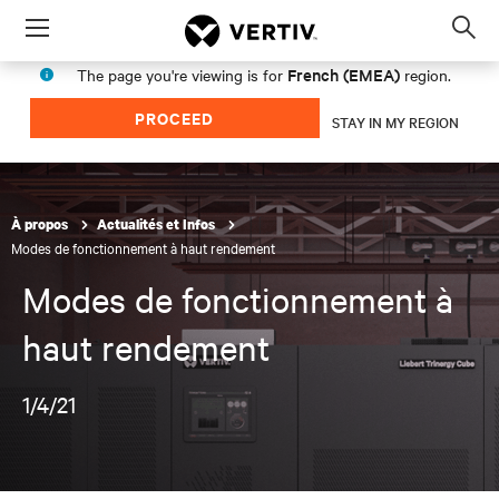
Menu
Op
sea
French (EMEA)
The page you're viewing is for
region.
mod
PROCEED
STAY IN MY REGION
À propos
Actualités et Infos
Modes de fonctionnement à haut rendement
Modes de fonctionnement à
haut rendement
1/4/21