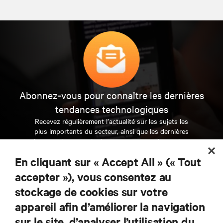
Abonnez-vous pour connaître les dernières
tendances technologiques
Recevez régulièrement l’actualité sur les sujets les
plus importants du secteur, ainsi que les dernières
interventions et avis de nos experts sur la gestion,
l’alimentation et le refroidissement des data centers
En cliquant sur « Accept All » (« Tout
et des infrastructures informatiques critiques.
accepter »), vous consentez au
S’INSCRIRE MAINTENANT
stockage de cookies sur votre
appareil afin d’améliorer la navigation
RESSOURCES
sur le site, d’analyser l’utilisation du