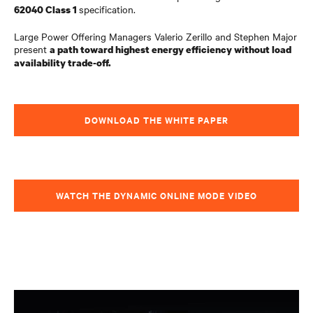
specification.
62040 Class 1
Large Power Offering Managers Valerio Zerillo and Stephen Major
present
a path toward highest energy efficiency without load
availability trade-off.
DOWNLOAD THE WHITE PAPER
WATCH THE DYNAMIC ONLINE MODE VIDEO