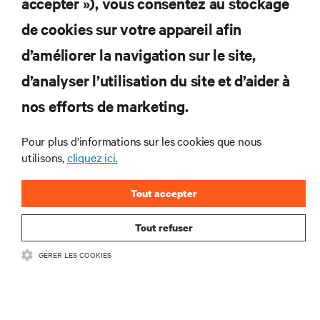
accepter »), vous consentez au stockage
S’INSCRIRE MAINTENANT
de cookies sur votre appareil afin
d’améliorer la navigation sur le site,
RESSOURCES
d’analyser l’utilisation du site et d’aider à
SUPPORT
nos efforts de marketing.
Pour plus d’informations sur les cookies que nous
SOCIÉTÉ
utilisons,
cliquez ici.
Tout accepter
Tout refuser
CONTACTEZ-NOUS
GÉRER LES COOKIES
Insta
•
Conditions d’utilisation
Politique relative à la confidentialité des données