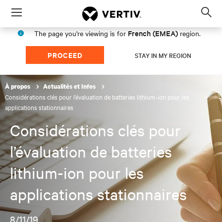
Menu
Op
sea
French (EMEA)
The page you're viewing is for
region.
mod
PROCEED
STAY IN MY REGION
À propos
Actualités et Infos
Considérations clés pour l’évaluation de batteries lithium-ion pour les
applications stationnaires
Considérations clés pour
l’évaluation de batteries
lithium-ion pour les
applications stationnaires
8/11/19