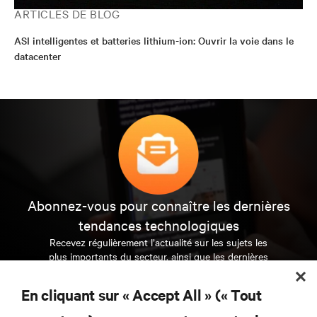
ARTICLES DE BLOG
ASI intelligentes et batteries lithium-ion: Ouvrir la voie dans le
datacenter
Abonnez-vous pour connaître les dernières
tendances technologiques
Recevez régulièrement l’actualité sur les sujets les
plus importants du secteur, ainsi que les dernières
interventions et avis de nos experts sur la gestion,
l’alimentation et le refroidissement des data centers
En cliquant sur « Accept All » (« Tout
et des infrastructures informatiques critiques.