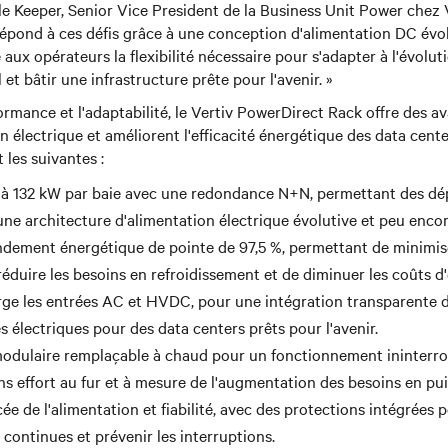
le Keeper, Senior Vice President de la Business Unit Power chez Ve
pond à ces défis grâce à une conception d'alimentation DC évolu
 aux opérateurs la flexibilité nécessaire pour s'adapter à l'évolu
 et bâtir une infrastructure prête pour l'avenir. »
rmance et l'adaptabilité, le Vertiv PowerDirect Rack offre des a
on électrique et améliorent l'efficacité énergétique des data cente
 les suivantes :
'à 132 kW par baie avec une redondance N+N, permettant des dé
une architecture d'alimentation électrique évolutive et peu enc
ndement énergétique de pointe de 97,5 %, permettant de minimise
réduire les besoins en refroidissement et de diminuer les coûts d'
ge les entrées AC et HVDC, pour une intégration transparente d
s électriques pour des data centers prêts pour l'avenir.
odulaire remplaçable à chaud pour un fonctionnement ininterr
ans effort au fur et à mesure de l'augmentation des besoins en pu
ée de l'alimentation et fiabilité, avec des protections intégrées 
continues et prévenir les interruptions.