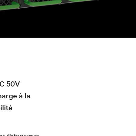
DC 50V
harge à la
lité
ns d'infrastructure