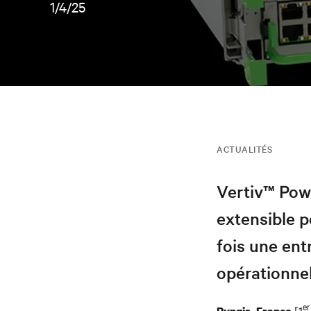
1/4/25
ACTUALITÉS
Vertiv™ Pow
extensible p
fois une ent
opérationnel
er
[1