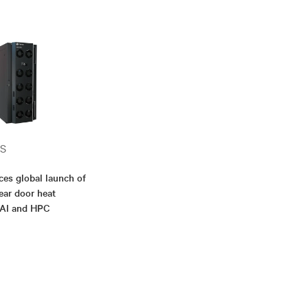
S
ces global launch of
rear door heat
 AI and HPC