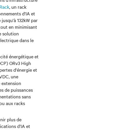
 Rack
, un rack
onnements d'IA et
e jusqu'à 132kW par
 tout en minimisant
e solution
lectrique dans le
acité énergétique et
(OCP) ORv3 High
pertes d'énergie et
 HVDC, une
e extension
es de puissances
imentations sans
 ou aux racks
nir plus de
cations d’IA et