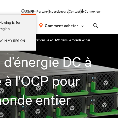
US/FR
Portals
Investisseurs
Contact
Connexion
iewing is for
os
Comment acheter
region.
Search
rme à l'OCP pour les applications IA et HPC dans le monde entier
AY IN MY REGION
 d’énergie DC à
 à l'OCP pour
monde entier