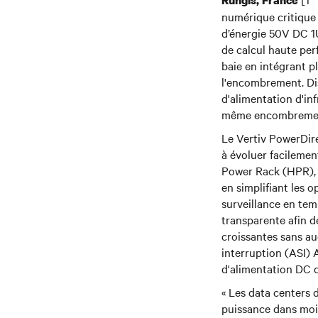
Rungis, France
numérique critique
d’énergie 50V DC 1U
de calcul haute pe
baie en intégrant p
l'encombrement. Dis
d'alimentation d'in
même encombrement,
Le Vertiv PowerDire
à évoluer facileme
Power Rack (HPR), i
en simplifiant les 
surveillance en tem
transparente afin 
croissantes sans au
interruption (ASI) 
d'alimentation DC d
« Les data centers 
puissance dans moi