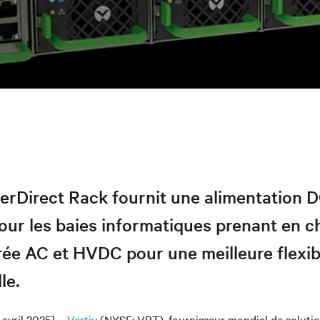
erDirect Rack fournit une alimentation 
our les baies informatiques prenant en c
rée AC et HVDC pour une meilleure flexibi
le.
avril 2025] –
Vertiv
(NYSE: VRT), fournisseur mondial de solutio