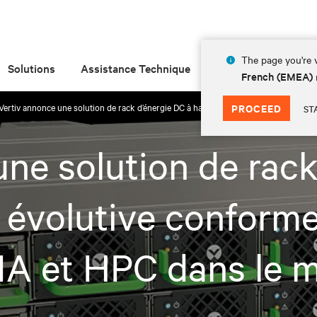
The page you're v
Solutions
Assistance Technique
Insights
À prop
French (EMEA)
Vertiv annonce une solution de rack d’énergie DC à haute densité et évolutive confo
PROCEED
ST
ne solution de rack
 évolutive conforme
 IA et HPC dans le 