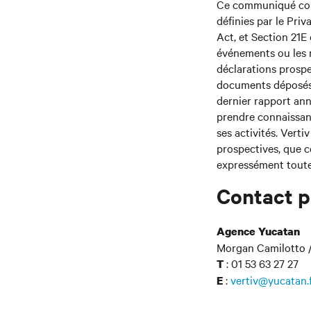
Ce communiqué cont
définies par le Priv
Act, et Section 21E
événements ou les r
déclarations prospe
documents déposés 
dernier rapport ann
prendre connaissanc
ses activités. Verti
prospectives, que c
expressément toute 
Contact p
Agence Yucatan
Morgan Camilotto /
: 01 53 63 27 27
T
:
vertiv@yucatan.
E