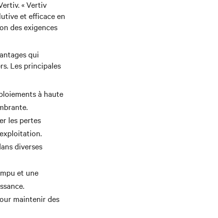
rtiv. « Vertiv
tive et efficace en
tion des exigences
vantages qui
rs. Les principales
ploiements à haute
ombrante.
r les pertes
exploitation.
ans diverses
ompu et une
issance.
pour maintenir des