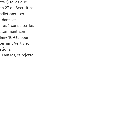
s ») telles que
ion 27 du Securities
édictions. Les
t dans les
tés à consulter les
 notamment son
laire 10-Q), pour
cernant Vertiv et
rations
 autres, et rejette