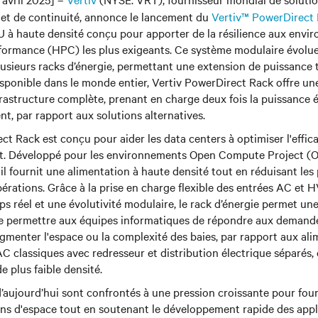
 et de continuité, annonce le lancement du
Vertiv™ PowerDirect
 à haute densité conçu pour apporter de la résilience aux envir
rformance (HPC) les plus exigeants. Ce système modulaire évolu
lusieurs racks d’énergie, permettant une extension de puissance
ponible dans le monde entier, Vertiv PowerDirect Rack offre un
frastructure complète, prenant en charge deux fois la puissance é
 par rapport aux solutions alternatives.
ct Rack est conçu pour aider les data centers à optimiser l'effic
nt. Développé pour les environnements Open Compute Project 
l fournit une alimentation à haute densité tout en réduisant les 
opérations. Grâce à la prise en charge flexible des entrées AC et
ps réel et une évolutivité modulaire, le rack d’énergie permet un
de permettre aux équipes informatiques de répondre aux demand
gmenter l'espace ou la complexité des baies, par rapport aux al
AC classiques avec redresseur et distribution électrique séparés,
e plus faible densité.
d’aujourd’hui sont confrontés à une pression croissante pour four
ns d'espace tout en soutenant le développement rapide des appli