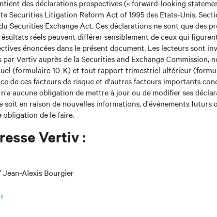
ient des déclarations prospectives (« forward-looking statement
ate Securities Litigation Reform Act of 1995 des Etats-Unis, Sect
 du Securities Exchange Act. Ces déclarations ne sont que des pr
ésultats réels peuvent différer sensiblement de ceux qui figuren
ctives énoncées dans le présent document. Les lecteurs sont invi
par Vertiv auprès de la Securities and Exchange Commission,
uel (formulaire 10-K) et tout rapport trimestriel ultérieur (formu
e de ces facteurs de risque et d'autres facteurs importants con
v n'a aucune obligation de mettre à jour ou de modifier ses décla
e soit en raison de nouvelles informations, d'événements futurs ou
obligation de le faire.
resse Vertiv :
 Jean-Alexis Bourgier
fr