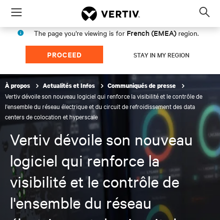
Menu
Op
sea
French (EMEA)
The page you're viewing is for
region.
mod
PROCEED
STAY IN MY REGION
À propos
Actualités et Infos
Communiqués de presse
Vertiv dévoile son nouveau logiciel qui renforce la visibilité et le contrôle de
l'ensemble du réseau électrique et du circuit de refroidissement des data
centers de colocation et hyperscale
Vertiv dévoile son nouveau
logiciel qui renforce la
visibilité et le contrôle de
l'ensemble du réseau