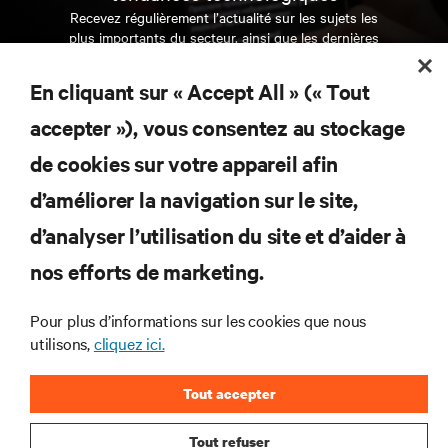
Recevez régulièrement l’actualité sur les sujets les
plus importants du secteur, ainsi que les dernières
interventions et avis de nos experts sur la gestion,
l’alimentation et le refroidissement des data centers
En cliquant sur « Accept All » (« Tout
et des infrastructures informatiques critiques.
accepter »), vous consentez au stockage
S’INSCRIRE MAINTENANT
de cookies sur votre appareil afin
d’améliorer la navigation sur le site,
RESSOURCES
d’analyser l’utilisation du site et d’aider à
SUPPORT
nos efforts de marketing.
Pour plus d’informations sur les cookies que nous
SOCIÉTÉ
utilisons,
cliquez ici.
Tout accepter
Tout refuser