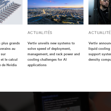
ACTUALITÉS
ACTUALITÉ
s plus grands
Vertiv unveils new systems to
Vertiv announ
verains au
solve speed of deployment,
liquid cooling
 sur
management, and rack power and
support syste
 et le calcul
cooling challenges for AI
density compu
e de Nvidia
applications