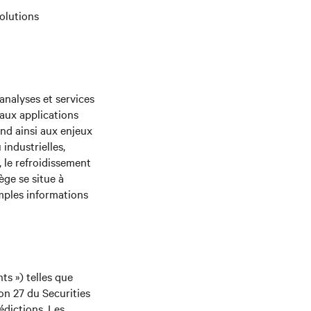
solutions
analyses et services
aux applications
ond ainsi aux enjeux
industrielles,
, le refroidissement
ège se situe à
amples informations
s ») telles que
ion 27 du Securities
édictions. Les