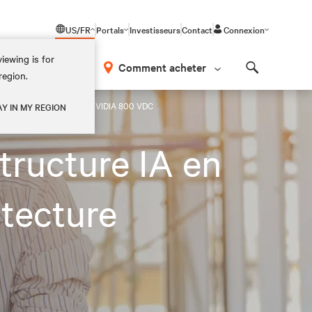
US/FR
Portals
Investisseurs
Contact
Connexion
iewing is for
os
Comment acheter
region.
Search
architecture d'alimentation NVIDIA 800 VDC
AY IN MY REGION
structure IA en
itecture