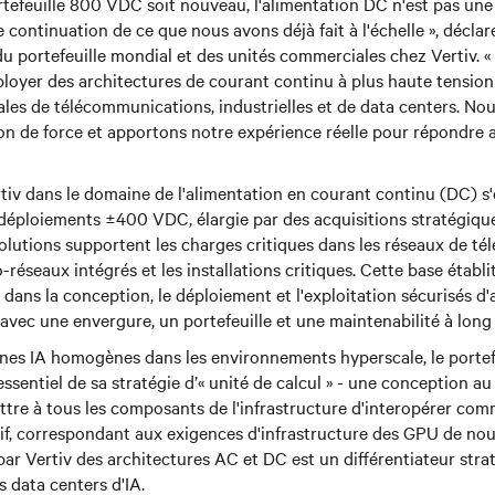
ortefeuille 800 VDC soit nouveau, l'alimentation DC n'est pas une
 continuation de ce que nous avons déjà fait à l'échelle », déclar
du portefeuille mondial et des unités commerciales chez Vertiv. 
loyer des architectures de courant continu à plus haute tension
les de télécommunications, industrielles et de data centers. No
ion de force et apportons notre expérience réelle pour répondre
tiv dans le domaine de l'alimentation en courant continu (DC) s'
déploiements ±400 VDC, élargie par des acquisitions stratégiqu
olutions supportent les charges critiques dans les réseaux de t
-réseaux intégrés et les installations critiques. Cette base étab
 dans la conception, le déploiement et l'exploitation sécurisés d
 avec une envergure, un portefeuille et une maintenabilité à lon
nes IA homogènes dans les environnements hyperscale, le porte
 essentiel de sa stratégie d’« unité de calcul » - une conception 
tre à tous les composants de l'infrastructure d'interopérer co
if, correspondant aux exigences d'infrastructure des GPU de nou
par Vertiv des architectures AC et DC est un différentiateur stra
s data centers d'IA.