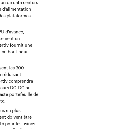
ion de data centers
le d'alimentation
des plateformes
PU d'avance,
ssement en
rtiv fournit une
t en bout pour
sent les 300
n réduisant
 Vertiv comprendra
isseurs DC-DC au
aste portefeuille de
te.
us en plus
ment doivent être
té pour les usines