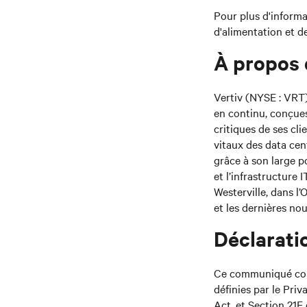
Pour plus d'informa
d'alimentation et de
À propos d
Vertiv (NYSE : VRT)
en continu, conçues
critiques de ses cl
vitaux des data cen
grâce à son large po
et l’infrastructure 
Westerville, dans l
et les dernières nou
Déclarati
Ce communiqué cont
définies par le Priv
Act, et Section 21E