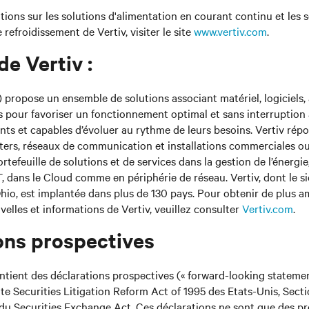
tions sur les solutions d'alimentation en courant continu et les 
 refroidissement de Vertiv, visiter le site
www.vertiv.com
.
e Vertiv :
 propose un ensemble de solutions associant matériel, logiciels, 
 pour favoriser un fonctionnement optimal et sans interruption 
ients et capables d’évoluer au rythme de leurs besoins. Vertiv rép
ters, réseaux de communication et installations commerciales ou 
rtefeuille de solutions et de services dans la gestion de l’énergie
IT, dans le Cloud comme en périphérie de réseau. Vertiv, dont le si
’Ohio, est implantée dans plus de 130 pays. Pour obtenir de plus 
velles et informations de Vertiv, veuillez consulter
Vertiv.com
.
ons prospectives
ient des déclarations prospectives (« forward-looking statement
ate Securities Litigation Reform Act of 1995 des Etats-Unis, Sect
 du Securities Exchange Act. Ces déclarations ne sont que des pr