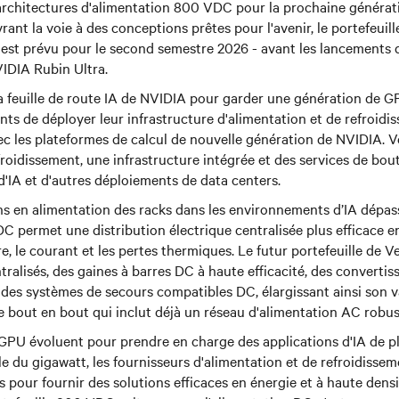
architectures d'alimentation 800 VDC pour la prochaine générat
vrant la voie à des conceptions prêtes pour l'avenir, le portefeuil
est prévu pour le second semestre 2026 - avant les lancements 
IDIA Rubin Ultra.
 la feuille de route IA de NVIDIA pour garder une génération de G
nts de déployer leur infrastructure d'alimentation et de refroidi
c les plateformes de calcul de nouvelle génération de NVIDIA. Ve
froidissement, une infrastructure intégrée et des services de bou
 d'IA et d'autres déploiements de data centers.
ns en alimentation des racks dans les environnements d’IA dépas
DC permet une distribution électrique centralisée plus efficace e
vre, le courant et les pertes thermiques. Le futur portefeuille de
tralisés, des gaines à barres DC à haute efficacité, des convert
 des systèmes de secours compatibles DC, élargissant ainsi son v
e bout en bout qui inclut déjà un réseau d'alimentation AC robus
GPU évoluent pour prendre en charge des applications d'IA de pl
le du gigawatt, les fournisseurs d'alimentation et de refroidisse
s pour fournir des solutions efficaces en énergie et à haute densi