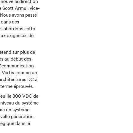
 nouvelle direction
e Scott Armul, vice-
« Nous avons passé
 dans des
us abordons cette
 aux exigences de
étend sur plus de
es au début des
élécommunication
lit Vertiv comme un
'architectures DC à
g terme éprouvés.
feuille 800 VDC de
au niveau du système
mme un système
velle génération.
tégique dans le