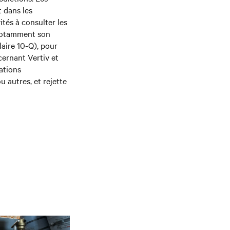
t dans les
tés à consulter les
 notamment son
laire 10-Q), pour
cernant Vertiv et
rations
 autres, et rejette