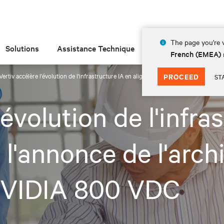
The page you're v
Solutions
Assistance Technique
Insights
À prop
French (EMEA)
Vertiv accélère l'évolution de l'infrastructure IA en alignement avec l'annonce de l'
PROCEED
ST
'évolution de l'infra
l'annonce de l'arch
 NVIDIA 800 VDC