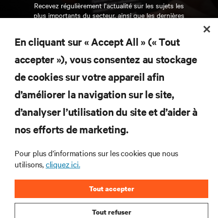
Recevez régulièrement l’actualité sur les sujets les
plus importants du secteur, ainsi que les dernières
interventions et avis de nos experts sur la gestion,
l’alimentation et le refroidissement des data centers
En cliquant sur « Accept All » (« Tout
et des infrastructures informatiques critiques.
accepter »), vous consentez au stockage
S’INSCRIRE MAINTENANT
de cookies sur votre appareil afin
d’améliorer la navigation sur le site,
RESSOURCES
d’analyser l’utilisation du site et d’aider à
SUPPORT
nos efforts de marketing.
Pour plus d’informations sur les cookies que nous
SOCIÉTÉ
utilisons,
cliquez ici.
Tout accepter
Tout refuser
CONTACTEZ-NOUS