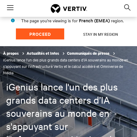
Menu
Op
sea
French (EMEA)
The page you're viewing is for
region.
mod
PROCEED
STAY IN MY REGION
À propos
Actualités et Infos
Communiqués de presse
iGenius lance l'un des plus grands data centers d’IA souverains au monde en
s'appuyant sur l'infrastructure Vertiv et le calcul accéléré et Omniverse de
Nvidia
iGenius lance l'un des plus
grands data centers d’IA
souverains au monde en
s'appuyant sur