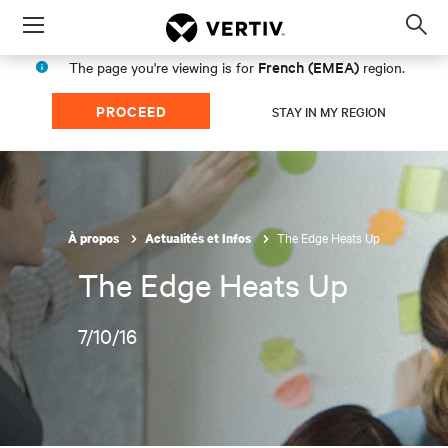
Menu
Op
sea
French (EMEA)
The page you're viewing is for
region.
mod
PROCEED
STAY IN MY REGION
The Edge Heats Up
À propos
Actualités et Infos
The Edge Heats Up
7/10/16