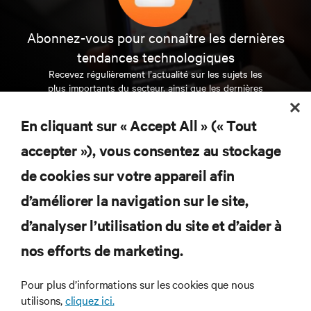
Abonnez-vous pour connaître les dernières
tendances technologiques
Recevez régulièrement l’actualité sur les sujets les
plus importants du secteur, ainsi que les dernières
interventions et avis de nos experts sur la gestion,
l’alimentation et le refroidissement des data centers
En cliquant sur « Accept All » (« Tout
et des infrastructures informatiques critiques.
accepter »), vous consentez au stockage
S’INSCRIRE MAINTENANT
de cookies sur votre appareil afin
d’améliorer la navigation sur le site,
RESSOURCES
d’analyser l’utilisation du site et d’aider à
nos efforts de marketing.
SUPPORT
Pour plus d’informations sur les cookies que nous
SOCIÉTÉ
utilisons,
cliquez ici.