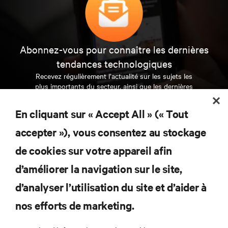
Abonnez-vous pour connaître les dernières
tendances technologiques
Recevez régulièrement l’actualité sur les sujets les
plus importants du secteur, ainsi que les dernières
interventions et avis de nos experts sur la gestion,
l’alimentation et le refroidissement des data centers
En cliquant sur « Accept All » (« Tout
et des infrastructures informatiques critiques.
accepter »), vous consentez au stockage
S’INSCRIRE MAINTENANT
de cookies sur votre appareil afin
d’améliorer la navigation sur le site,
RESSOURCES
d’analyser l’utilisation du site et d’aider à
SUPPORT
nos efforts de marketing.