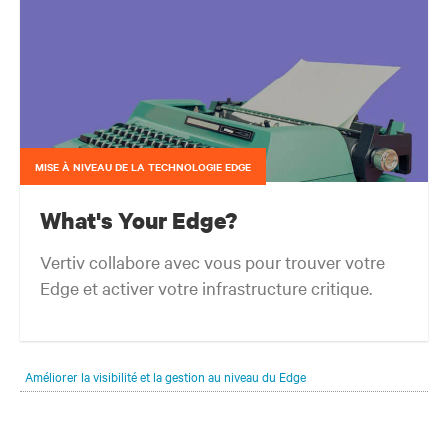
MISE À NIVEAU DE LA TECHNOLOGIE EDGE
What's Your Edge?
Vertiv collabore avec vous pour trouver votre
Edge et activer votre infrastructure critique.
Votre périphérie de réseau évolue toujours quel que soit l’endroit où
se trouvent vos clients, et selon ce dont ils ont besoin. Votre défi est
Améliorer la visibilité et la gestion au niveau du Edge
de suivre le rythme de cette évolution.