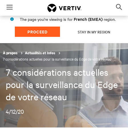
Menu
Op
sea
French (EMEA)
The page you're viewing is for
region.
mod
PROCEED
STAY IN MY REGION
À propos
Actualités et Infos
7 considérations actuelles pour la surveillance du Edge de votre réseau
7 considérations actuelles
pour la surveillance du Edge
de votre réseau
4/12/20