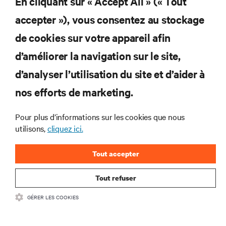
En cliquant sur « Accept All » (« Tout
RESSOURCES
accepter »), vous consentez au stockage
de cookies sur votre appareil afin
SUPPORT
d’améliorer la navigation sur le site,
SOCIÉTÉ
d’analyser l’utilisation du site et d’aider à
nos efforts de marketing.
Pour plus d’informations sur les cookies que nous
utilisons,
cliquez ici.
CONTACTEZ-NOUS
Tout accepter
Insta
Tout refuser
•
Conditions d’utilisation
Politique relative à la confidentialité des données
GÉRER LES COOKIES
•
et aux cookies
Déclaration d’accessibilité
©
2026 Vertiv Group Corp. Tous droits réservés.