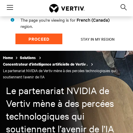
Menu
Op
sea
French (Canada)
The page you're viewing is for
mod
region.
PROCEED
STAY IN MY REGION
Home
Solutions
Concentrateur d’intelligence artificielle de Vertiv .
Le partenariat NVIDIA de Vertiv mène à des percées technologiques qui
soutiennent l’avenir de l’IA
Le partenariat NVIDIA de
Vertiv mène à des percées
technologiques qui
soutiennent l’avenir de l’IA