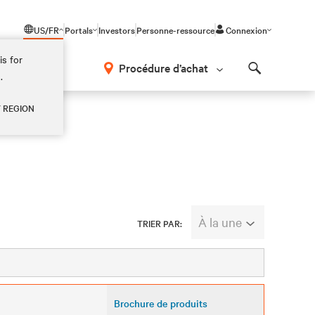
US/FR
Portals
Investors
Personne-ressource
Connexion
is for
Procédure d’achat
.
Search
Y REGION
À la une
TRIER PAR:
Brochure de produits