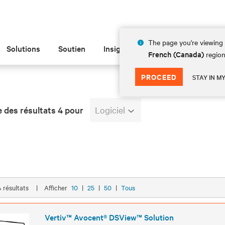
The page you're viewing 
Solutions
Soutien
Insights
À propos de
French (Canada)
region
PROCEED
STAY IN M
e des résultats 4 pour
Logiciel
4 résultats
|
Afficher
10
|
25
|
50
|
Tous
Vertiv™ Avocent® DSView™ Solution