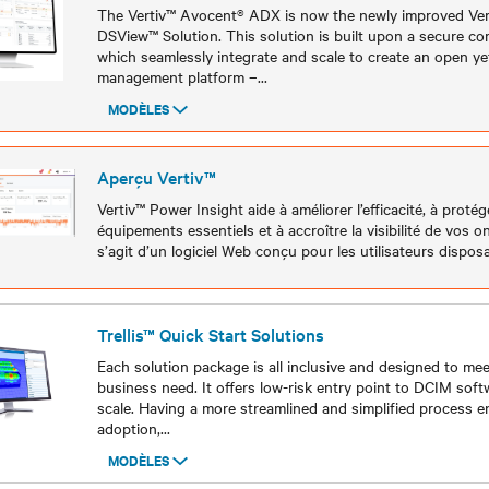
The Vertiv™ Avocent® ADX is now the newly improved Ve
DSView™ Solution. This solution is built upon a secure c
which seamlessly integrate and scale to create an open yet 
management platform –
...
MODÈLES
Modèles
Aperçu Vertiv™
Vertiv™ Power Insight aide à améliorer l’efficacité, à proté
équipements essentiels et à accroître la visibilité de vos o
s’agit d’un logiciel Web conçu pour les utilisateurs dispos
Modèles
Trellis™ Quick Start Solutions
Each solution package is all inclusive and designed to mee
business need. It offers low-risk entry point to DCIM soft
scale. Having a more streamlined and simplified process e
adoption,
...
MODÈLES
Modèles