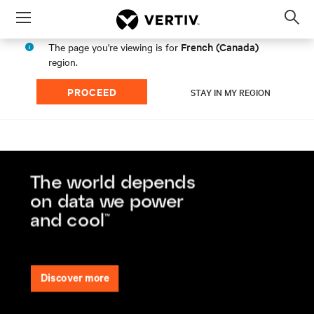
Menu
Op
sea
French (Canada)
The page you're viewing is for
mod
region.
PROCEED
STAY IN MY REGION