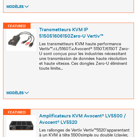
MODÈLES
FEATURED
Transmetteurs KVM IP
515051606150Zero-U Vertiv™
Les transmetteurs KVM haute performance
Vertiv™.r.t./5160T.v.Avocent® 5150T/6150T Zero-
U sont conçus pour les industries nécessitant
une transmission de données haute résolution
et haute vitesse. Ces dongles Zero-U éliminent
toute limite
...
MODÈLES
FEATURED
Amplificateurs KVM Avocent® LV5500 /
Avocent® LV5520
Les rallonges de Vertiv Vertiv™5520’apparentant
à un KVM à tête 5500simple ou double (clavier,