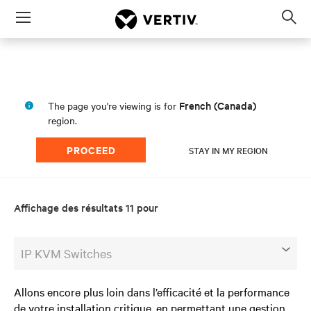
Menu
Op
sea
mod
French (Canada)
The page you're viewing is for
region.
PROCEED
STAY IN MY REGION
Affichage des résultats 11 pour
IP KVM Switches
Allons encore plus loin dans l’efficacité et la performance
de votre installation critique, en permettant une gestion