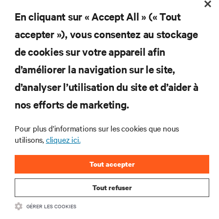
En cliquant sur « Accept All » (« Tout
Ne manquez jamais une
accepter »), vous consentez au stockage
offre
de cookies sur votre appareil afin
d’améliorer la navigation sur le site,
d’analyser l’utilisation du site et d’aider à
Joignez-vous à notre liste de diffusion
pour recevoir les dernières nouvelles sur
nos efforts de marketing.
les produits et les mises à jour du
secteur de Vertiv.
Pour plus d’informations sur les cookies que nous
utilisons,
cliquez ici.
Tout accepter
S'INSCRIRE
Tout refuser
GÉRER LES COOKIES