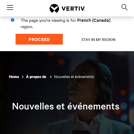
Menu
Op
sea
French (Canada)
The page you're viewing is for
mod
region.
PROCEED
STAY IN MY REGION
Nouvelles et événements
Home
À propos de
Nouvelles et événements