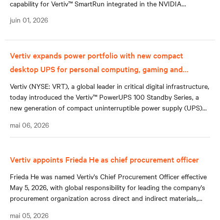
capability for Vertiv™ SmartRun integrated in the NVIDIA
Omniverse DSX Blueprint, advancing the company’s roadmap to
juin 01, 2026
make AI factory infrastructure more configurable, repeatable, and
simulation-ready.
Vertiv expands power portfolio with new compact
desktop UPS for personal computing, gaming and
networking devices
Vertiv (NYSE: VRT), a global leader in critical digital infrastructure,
today introduced the Vertiv™ PowerUPS 100 Standby Series, a
new generation of compact uninterruptible power supply (UPS)
systems designed to help maintain continuity in distributed digital
mai 06, 2026
environments, and reduce the impact of unexpected power
interruptions on everyday digital activity. In North America, the
120V series is available with lithium-ion and VRLA models across
Vertiv appoints Frieda He as chief procurement officer
a range of capacities to support desktop and small office
applications.
Frieda He was named Vertiv's Chief Procurement Officer effective
May 5, 2026, with global responsibility for leading the company's
procurement organization across direct and indirect materials,
supplier quality, cost management, and supply chain resilience in
mai 05, 2026
support of Vertiv's worldwide growth and operations.