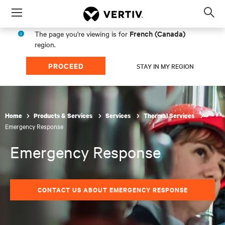
Menu
Op
sea
French (Canada)
The page you're viewing is for
mod
region.
PROCEED
STAY IN MY REGION
Home
Products & Services
Services
Thermal Services
Emergency Response
Emergency Response
CONTACT US ABOUT EMERGENCY RESPONSE