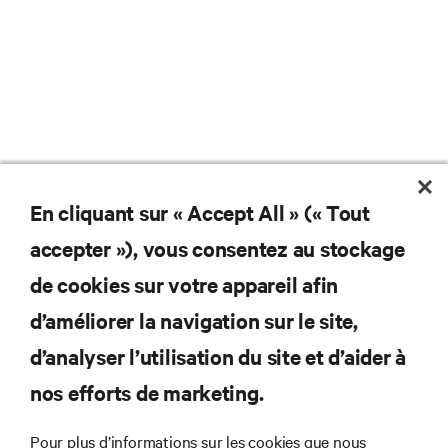
En cliquant sur « Accept All » (« Tout
Ne manquez jamais une
accepter »), vous consentez au stockage
offre
de cookies sur votre appareil afin
d’améliorer la navigation sur le site,
d’analyser l’utilisation du site et d’aider à
Joignez-vous à notre liste de diffusion
pour recevoir les dernières nouvelles sur
nos efforts de marketing.
les produits et les mises à jour du
secteur de Vertiv.
Pour plus d’informations sur les cookies que nous