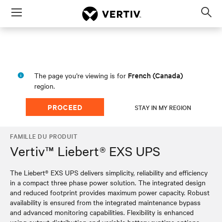
Menu
Op
sea
mod
French (Canada)
The page you're viewing is for
region.
PROCEED
STAY IN MY REGION
FAMILLE DU PRODUIT
Vertiv™ Liebert® EXS UPS
The Liebert® EXS UPS delivers simplicity, reliability and efficiency
in a compact three phase power solution. The integrated design
and reduced footprint provides maximum power capacity. Robust
availability is ensured from the integrated maintenance bypass
and advanced monitoring capabilities. Flexibility is enhanced