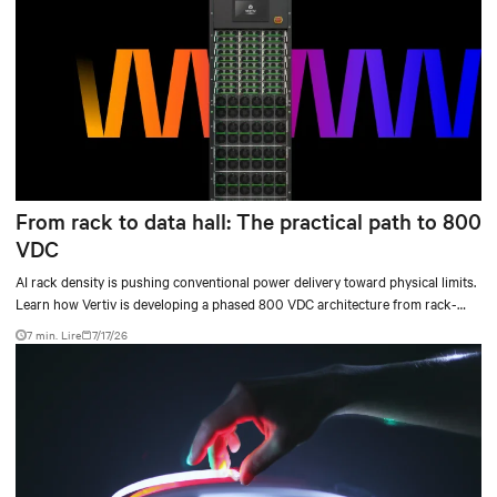
From rack to data hall: The practical path to 800
VDC
AI rack density is pushing conventional power delivery toward physical limits.
Learn how Vertiv is developing a phased 800 VDC architecture from rack-
level sidecars to centralized data-hall power.
7 min. Lire
7/17/26