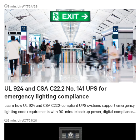
9 min. Lire
7/24/26
UL 924 and CSA C22.2 No. 141 UPS for
emergency lighting compliance
Learn how UL 924 and CSA C22.2-compliant UPS systems support emergency
lighting code requirements with 90-minute backup power, digital compliance
logging, and centralized monitoring for life safety applications.
2 min. Lire
7/21/26