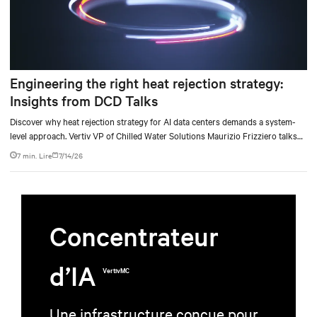
Engineering the right heat rejection strategy:
Insights from DCD Talks
Discover why heat rejection strategy for AI data centers demands a system-
level approach. Vertiv VP of Chilled Water Solutions Maurizio Frizziero talks
about density, location, and water tradeoffs.
7 min. Lire
7/14/26
Concentrateur
d’IA
VertivMC
Une infrastructure conçue pour