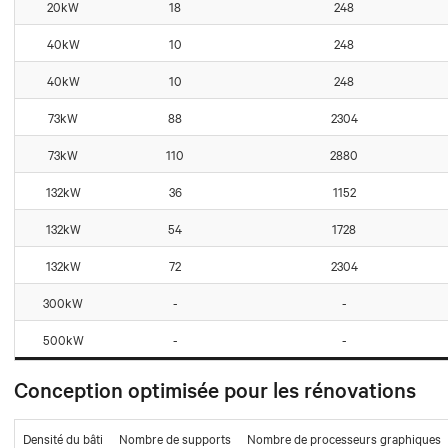
20kW
18
248
40kW
10
248
40kW
10
248
73kW
88
2304
73kW
110
2880
132kW
36
1152
132kW
54
1728
132kW
72
2304
300kW
-
-
500kW
-
-
Conception optimisée pour les rénovations
Densité du bâti
Nombre de supports
Nombre de processeurs graphiques