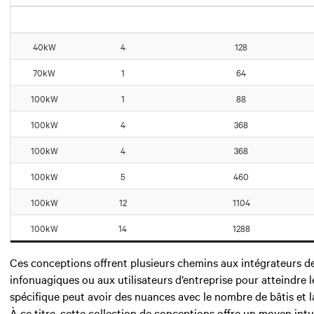
40kW
4
128
70kW
1
64
100kW
1
88
100kW
4
368
100kW
4
368
100kW
5
460
100kW
12
1104
100kW
14
1288
Ces conceptions offrent plusieurs chemins aux intégrateurs de
infonuagiques ou aux utilisateurs d’entreprise pour atteindre 
spécifique peut avoir des nuances avec le nombre de bâtis et la
À ce titre, cette collection de conceptions offre un moyen intu