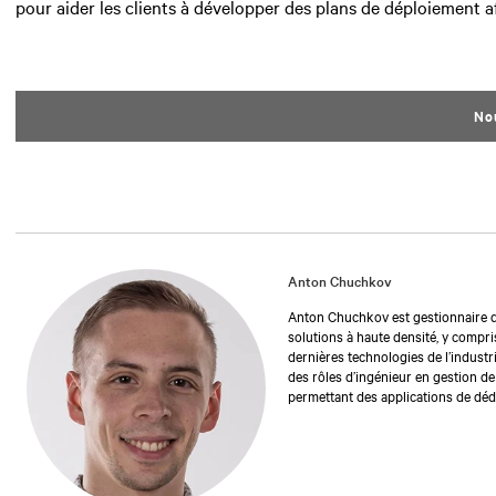
pour aider les clients à développer des plans de déploiement a
No
Anton Chuchkov
Anton Chuchkov est gestionnaire de
solutions à haute densité, y compris
dernières technologies de l’indust
des rôles d’ingénieur en gestion de 
permettant des applications de dédu
électrique de l’Université Stony Br