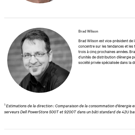
Brad Wilson
Brad Wilson est vice-président de la
concentre sur les tendances et les
trois à cinq prochaines années. Brad
d’unités de distribution d’énergie p
société privée spécialisée dans la d
2018. Au cours de sa carrière, Brad
directeur technique principal et de
conception, le développement et la 
connexes pour une utilisation dans
sciences en génie de l’Université d
1
Estimations de la direction : Comparaison de la consommation d’énergie e
serveurs Dell PowerStore 500T et 9200T dans un bâti standard de 42U basé