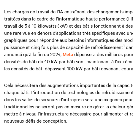
Les charges de travail de l’IA entraînent des changements imp
traitées
dans le cadre de
l’informatique haute performance (HP
travail de
5 à 10 kilowatts (kW)
et des bâtis fonctionnant à de
une rare vue en dehors d’applications très spécifiques avec un
graphiques pour répondre aux besoins informatiques des modèle
1
puissance et
cinq
fois plus de capacité de refroidissement
dan
annoncé qu’à la fin de 2024,
Meta
dépensera des milliards pou
densités de bâti de
40 kW
par bâti sont maintenant à l’extrémit
les densités de bâti dépassant
100 kW par bâti devenant coura
Cela nécessitera des augmentations importantes de la capaci
chaque bâti. L’introduction de technologies de refroidissement
dans les salles de serveurs d’entreprise sera une exigence pou
traditionnelles ne seront pas en mesure de gérer la chaleur gé
mettre à niveau l’infrastructure
nécessaire
pour alimenter et re
nouveaux défis de conception.