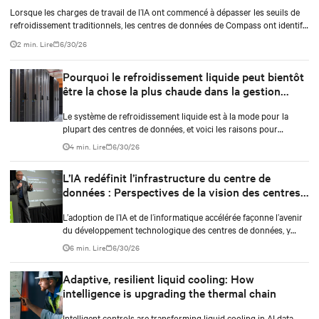
Lorsque les charges de travail de l’IA ont commencé à dépasser les seuils de
refroidissement traditionnels, les centres de données de Compass ont identifié
un écart technique critique dans les capacités de gestion thermique.
2 min. Lire
6/30/26
L’entreprise s’est associée à Vertiv dans le cadre d’une initiative d’ingénierie
intensive de 11 mois visant à développer un système de refroidissement
Pourquoi le refroidissement liquide peut bientôt
intégré qui pourrait répondre aux demandes informatiques à haute densité
actuelles et futures.
être la chose la plus chaude dans la gestion
thermique
Le système de refroidissement liquide est à la mode pour la
plupart des centres de données, et voici les raisons pour
lesquelles la plupart des propriétaires de centres de données
4 min. Lire
6/30/26
choisissent ce type par rapport aux autres.
L’IA redéfinit l’infrastructure du centre de
données : Perspectives de la vision des centres
de données 2030
L’adoption de l’IA et de l’informatique accélérée façonne l’avenir
du développement technologique des centres de données, y
compris l’alimentation, le refroidissement et les services clés
6 min. Lire
6/30/26
pour soutenir les charges de travail et l’infrastructure de l’IA.
Adaptive, resilient liquid cooling: How
intelligence is upgrading the thermal chain
Intelligent controls are transforming liquid cooling in AI data