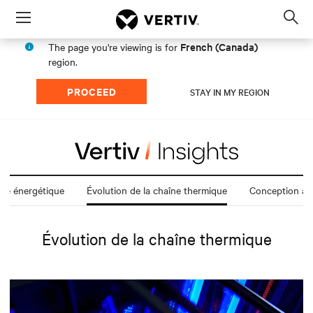
Menu
Op
sea
French (Canada)
The page you're viewing is for
mod
region.
PROCEED
STAY IN MY REGION
ie énergétique
Évolution de la chaîne thermique
Conception ax
Évolution de la chaîne thermique