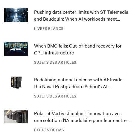
Pushing data center limits with ST Telemedia
and Baudouin: When AI workloads meet
outdated critical power infrastructure
LIVRES BLANCS
When BMC fails: Out-of-band recovery for
GPU infrastructure
SUJETS DES ARTICLES
Redefining national defense with AI: Inside
the Naval Postgraduate School’s AI
infrastructure deployment
SUJETS DES ARTICLES
Polar et Vertiv stimulent l’innovation avec
une solution d’IA modulaire pour leur centre
de données DRA01 en Norvège
ÉTUDES DE CAS