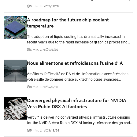
plan CDU capacity, and use modular design to support future
5 min. Lire
5/11/26
growth without costly retrofits.
A roadmap for the future chip coolant
temperature
The adoption of liquid cooling has dramatically increased in
recent years due to the rapid increase of graphics processing
unit/application-specific integrated circuit (GPU/ASIC) power
6 min. Lire
4/9/26
consumption for AI/ML workloads.
Nous alimentons et refroidissons l’usine d’IA
Améliorez l’efficacité de l’IA et de l’informatique accélérée dans
votre salle de données grâce aux technologies avancées
d’alimentation et de refroidissement de Vertiv.
8 min. Lire
4/9/26
Converged physical infrastructure for NVIDIA
Vera Rubin DSX AI factories
Vertiv™ is delivering converged physical infrastructure designs
for the NVIDIA Vera Rubin DSX AI factory reference design and
the NVIDIA Omniverse™ digital twin blueprint.
5 min. Lire
3/13/26