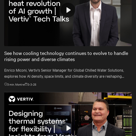
Play
Mute
Settings
See how cooling technology continues to evolve to handle
rising power and diverse climates
Enrico Miconi, Vertiv's Senior Manager for Global Chilled Water Solutions,
explores how AI density, space limits, and climate diversity are reshaping
cooling and how Vertiv™ solutions meet these demands.
3
min. Montre
3-3-26
Play