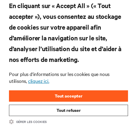
pour recevoir les dernières nouvelles sur
En cliquant sur « Accept All » (« Tout
les produits et les mises à jour du
secteur de Vertiv.
accepter »), vous consentez au stockage
de cookies sur votre appareil afin
d’améliorer la navigation sur le site,
d’analyser l’utilisation du site et d’aider à
S'INSCRIRE
nos efforts de marketing.
Pour plus d’informations sur les cookies que nous
utilisons,
cliquez ici.
RESSOURCES
Tout accepter
SOUTIEN
Tout refuser
ENTREPRISE
GÉRER LES COOKIES