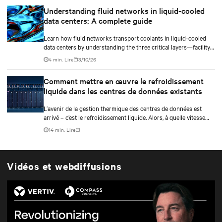
Understanding fluid networks in liquid-cooled
data centers: A complete guide
Learn how fluid networks transport coolants in liquid-cooled
data centers by understanding the three critical layers—facility
loop, row manifolds, and in-rack distribution—essential for
4 min. Lire
3/10/26
managing AI-driven heat loads exceeding 50 kW per rack.
Comment mettre en œuvre le refroidissement
liquide dans les centres de données existants
L’avenir de la gestion thermique des centres de données est
arrivé – c’est le refroidissement liquide. Alors, à quelle vitesse
allez-vous transférer les charges de travail à haute densité vers
14 min. Lire
les infrastructures de refroidissement hybrides?
Vidéos et webdiffusions