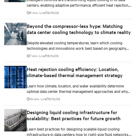
centers, enabling adaptive performance, efficient heat rejection,
and scalable, resilient thermal management.
5 min. Lire
6/15/26
Beyond the compressor-less hype: Matching
data center cooling technology to climate reality
Despite elevated cooling temperatures, learn which cooling
technologies and innovations work best based on geography,
climate, external ambient conditions, water availability, and
7 min. Lire
5/14/26
thermal differentials before making million-dollar infrastructure
decisions.
Heat rejection cooling efficiency: Location,
climate-based thermal management strategy
Learn how climate, location, and water availability determine
optimal data center thermal management approaches and why
higher chip temperatures don’t always mean facilities should
10 min. Lire
5/12/26
implement compressor-less cooling.
Designing liquid cooling infrastructure for
scalability: Best practices for future growth
Learn best practices for designing scalable liquid cooling
infrastructure in data centers: how to right-size fluid networks,