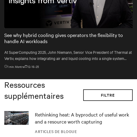
Mute
Settings
See why hybrid cooling gives operators the flexibility to
handle AI workloads
At SuperComputing 2025, John Niemann, Senior Vice President of Thermal at
Vertiv, explains how integrating air and liquid cooling into a single system
gives operators the flexibility to handle changing workloads and plan for the
1
min. Montre
12-16-25
unexpected.
Ressources
supplémentaires
FILTRE
Rethinking heat: A byproduct of useful work
and a resource worth capturing
ARTICLES DE BLOGUE