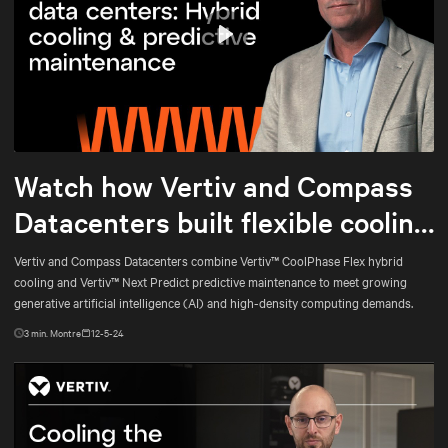
Play
Mute
Settings
Watch how Vertiv and Compass
Datacenters built flexible cooling
and predictive maintenance for
Vertiv and Compass Datacenters combine Vertiv™ CoolPhase Flex hybrid
cooling and Vertiv™ Next Predict predictive maintenance to meet growing
AI
generative artificial intelligence (AI) and high-density computing demands.
3
min. Montre
12-5-24