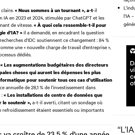
L’ind
claire.
-il
« Nous sommes à un tournant », a-t
l’IA 
n IA en 2023 et 2024, stimulée par ChatGPT et les
génér
nant de vitesse.
« À quoi cela ressemble-t-il pour
il a demandé, en encadrant la question
gie d’IA? »
s recherches d’IDC soutiennent ce changement : 84 %
omme une « nouvelle charge de travail d’entreprise »,
ocessus dédiés.
.
« Les augmentations budgétaires des directeurs
pales choses qui auront les dépenses les plus
nformatique pour soutenir tous ces cas d’utilisation
e annuelle de 28,1 % de l’investissement dans
 :
« Les installations de centre de données que
a-t-il averti, citant un sondage où
le soutenir »,
le refroidissement étaient essentiels ou importants
“
L’IA
 va croître de 23,5 % d’une année