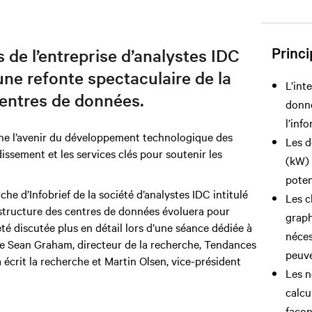
Princi
de l’entreprise d’analystes IDC
ne refonte spectaculaire de la
L’int
centres de données.
donné
l’inf
onne l’avenir du développement technologique des
Les d
dissement et les services clés pour soutenir les
(kW) 
poten
e d’Infobrief de la société d’analystes IDC intitulé
Les c
structure des centres de données évoluera pour
graph
 été discutée plus en détail lors d’une séance dédiée à
néces
re Sean Graham, directeur de la recherche, Tendances
peuve
 écrit la recherche et Martin Olsen, vice-président
Les n
calcu
façon