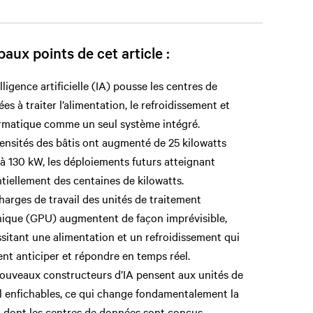
paux points de cet article :
elligence artificielle (IA) pousse les centres de
es à traiter l’alimentation, le refroidissement et
ormatique comme un seul système intégré.
ensités des bâtis ont augmenté de 25 kilowatts
à 130 kW, les déploiements futurs atteignant
tiellement des centaines de kilowatts.
harges de travail des unités de traitement
ique (GPU) augmentent de façon imprévisible,
sitant une alimentation et un refroidissement qui
nt anticiper et répondre en temps réel.
ouveaux constructeurs d’IA pensent aux unités de
l enfichables, ce qui change fondamentalement la
 dont les centres de données sont conçus.