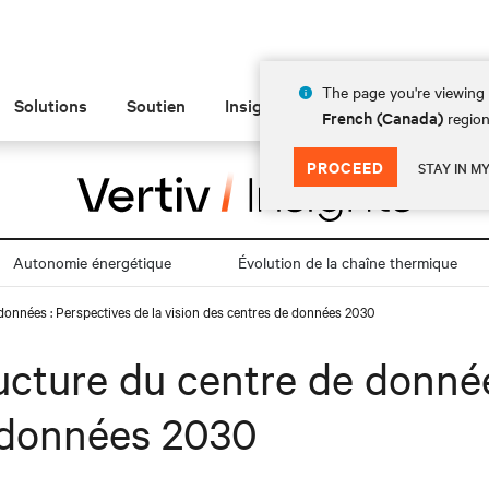
The page you're viewing 
Solutions
Soutien
Insights
À propos de
French (Canada)
region
PROCEED
STAY IN M
Autonomie énergétique
Évolution de la chaîne thermique
de données : Perspectives de la vision des centres de données 2030
tructure du centre de donné
e données 2030