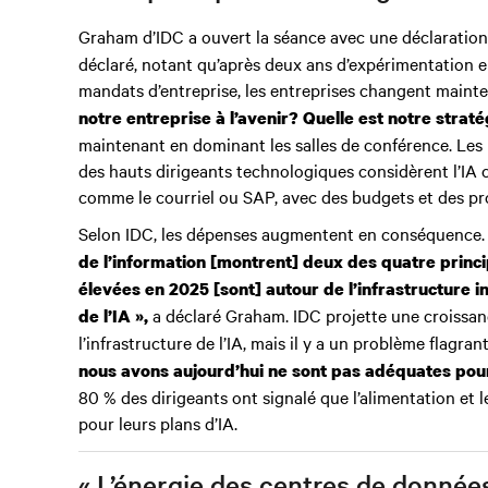
Graham d’IDC a ouvert la séance avec une déclaration 
déclaré, notant qu’après deux ans d’expérimentation e
mandats d’entreprise, les entreprises changent mainte
notre entreprise à l’avenir? Quelle est notre straté
maintenant en dominant les salles de conférence. Le
des hauts dirigeants technologiques considèrent l’IA c
comme le courriel ou SAP, avec des budgets et des pr
Selon IDC, les dépenses augmentent en conséquence
de l’information [montrent] deux des quatre princi
élevées en 2025 [sont] autour de l’infrastructure i
a déclaré Graham. IDC projette une croissanc
de l’IA »,
l’infrastructure de l’IA, mais il y a un problème flagrant
nous avons aujourd’hui ne sont pas adéquates pour 
80 % des dirigeants ont signalé que l’alimentation et 
pour leurs plans d’IA.
« L’énergie des centres de données