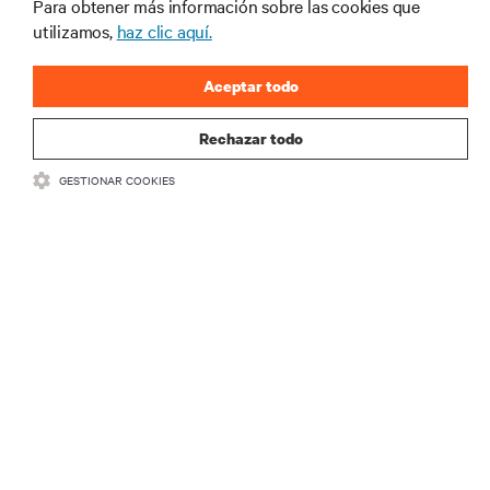
Para obtener más información sobre las cookies que
industria de Vertiv.
utilizamos,
haz clic aquí.
Aceptar todo
REGISTRARSE
Rechazar todo
GESTIONAR COOKIES
RECURSOS
SOPORTE