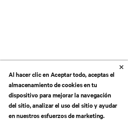
No se pierda nunca una
Al hacer clic en Aceptar todo, aceptas el
almacenamiento de cookies en tu
oferta
dispositivo para mejorar la navegación
del sitio, analizar el uso del sitio y ayudar
Regístrese en nuestra lista de correos
en nuestros esfuerzos de marketing.
para recibir las últimas novedades de
productos y actualizaciones de la