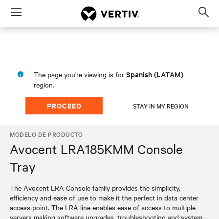
Menu
Op
sea
mod
Spanish (LATAM)
The page you're viewing is for
region.
PROCEED
STAY IN MY REGION
MODELO DE PRODUCTO
Avocent LRA185KMM Console
Tray
The Avocent LRA Console family provides the simplicity,
efficiency and ease of use to make it the perfect in data center
access point. The LRA line enables ease of access to multiple
servers making software upgrades, troubleshooting and system