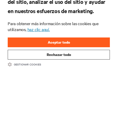
del sitio, analizar el uso del sitio y ayudar
Regístrese en nuestra lista de correos
en nuestros esfuerzos de marketing.
para recibir las últimas novedades de
productos y actualizaciones de la
Para obtener más información sobre las cookies que
industria de Vertiv.
utilizamos,
haz clic aquí.
Aceptar todo
REGISTRARSE
Rechazar todo
GESTIONAR COOKIES