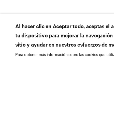
Al hacer clic en Aceptar todo, aceptas el
tu dispositivo para mejorar la navegación d
sitio y ayudar en nuestros esfuerzos de m
Para obtener más información sobre las cookies que util
RE
SÍGANOS
Do
Instagram
Pol
Té
Términos de uso
Politica Global de Privacidad y
Inf
Cookies
Declaración de accesibilidad
Pa
©
2026 Vertiv Group Corp. Todos los derechos
reservados.
Map