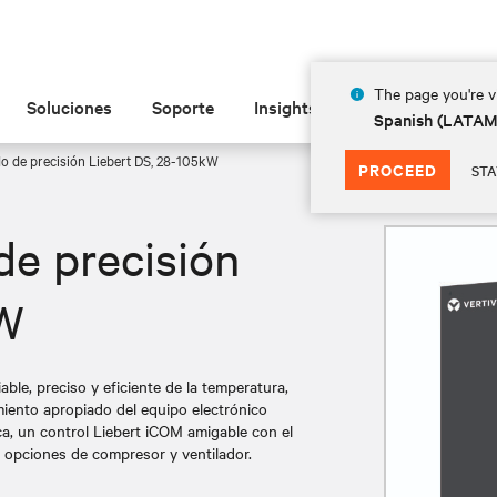
The page you're vi
Soluciones
Soporte
Insights
Acerca de
Spanish (LATA
o de precisión Liebert DS, 28-105kW
PROCEED
STA
de precisión
kW
ble, preciso y eficiente de la temperatura,
amiento apropiado del equipo electrónico
ica, un control Liebert iCOM amigable con el
 opciones de compresor y ventilador.