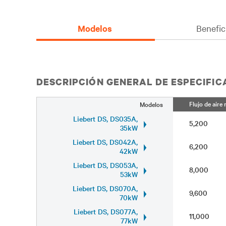
Modelos
Benefic
DESCRIPCIÓN GENERAL DE ESPECIFI
Flujo de aire
Modelos
Liebert DS, DS035A,
5,200
35kW
Liebert DS, DS042A,
6,200
42kW
Liebert DS, DS053A,
8,000
53kW
Liebert DS, DS070A,
9,600
70kW
Liebert DS, DS077A,
11,000
77kW