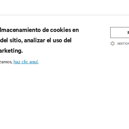
 almacenamiento de cookies en
el sitio, analizar el uso del
GESTIO
arketing.
izamos,
haz clic aquí.
CURSOS
SOPORTE
cumentación de productos
Soporte técnico
ítica de calidad y certificaciones
Actualizaciones de software/
rminos y condiciones de ventas
Enviar solicitud de soporte
ormación sobre la garantía
Enviar comentarios
tentes
Contactos
a del sitio
Registro de productos