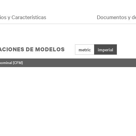
ios y Características
Documentos y d
CACIONES DE MODELOS
metric
imperial
 nominal [CFM]