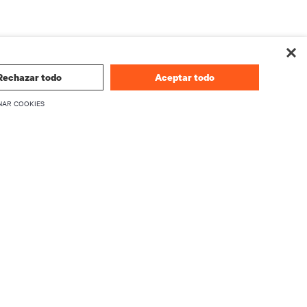
Rechazar todo
Aceptar todo
NAR COOKIES
CORPORATIVO
Información sobre Vertiv
firmware
Ejecutivos
Carreras
Relaciones con inversionistas
Ética y Cumplimiento
Sus opciones de privacidad