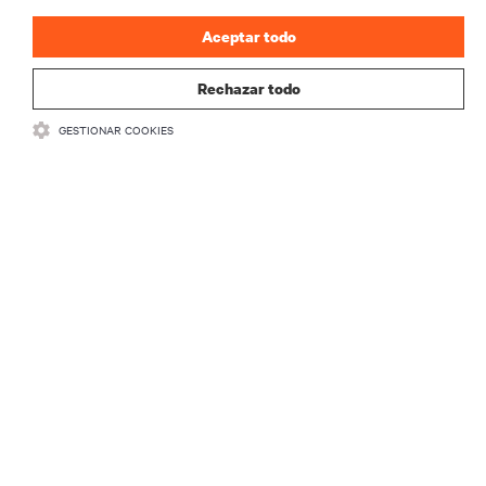
Aceptar todo
REGISTRARSE
Rechazar todo
GESTIONAR COOKIES
RECURSOS
SOPORTE
CORPORATIVO