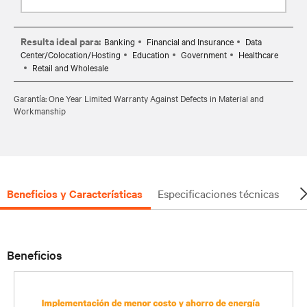
Resulta ideal para:
Banking
Financial and Insurance
Data
Center/Colocation/Hosting
Education
Government
Healthcare
Retail and Wholesale
Garantía: One Year Limited Warranty Against Defects in Material and
Workmanship
Beneficios y Características
Especificaciones técnicas
Do
Beneficios