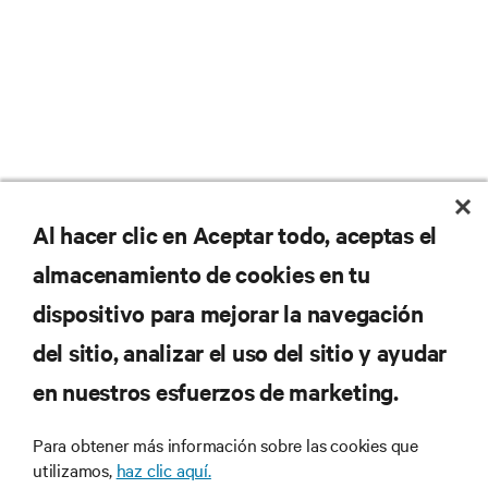
No se pierda nunca una
Al hacer clic en Aceptar todo, aceptas el
almacenamiento de cookies en tu
oferta
dispositivo para mejorar la navegación
del sitio, analizar el uso del sitio y ayudar
Regístrese en nuestra lista de correos
en nuestros esfuerzos de marketing.
para recibir las últimas novedades de
productos y actualizaciones de la
Para obtener más información sobre las cookies que
industria de Vertiv.
utilizamos,
haz clic aquí.