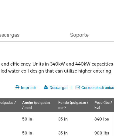
escargas
Soporte
n and efficiency. Units in 340kW and 440kW capacities
d water coil design that can utilize higher entering
Imprimir
Descargar
Correo electrónico
pulgadas /
Ancho (pulgadas
Fondo (pulgadas /
Peso (lbs /
/ mm)
mm)
kg)
n
50 in
35 in
840 lbs
n
50 in
35 in
900 lbs