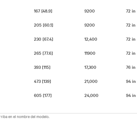
167 [48.9]
9200
72 i
205 [60.1]
9200
72 i
230 [67.4]
12,400
72 i
265 [77.6]
11900
72 i
393 [115]
17,300
76 i
473 [139]
21,000
94 i
605 [177]
24,000
94 i
arriba en el nombre del modelo.