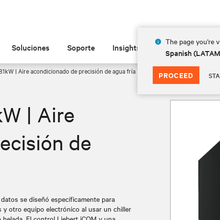
The page you're vi
Soluciones
Soporte
Insights
Acerca de
Spanish (LATA
1kW | Aire acondicionado de precisión de agua fría
PROCEED
STA
W | Aire
ecisión de
 datos se diseñó específicamente para
y otro equipo electrónico al usar un chiller
a helada. El control Liebert iCOM y una