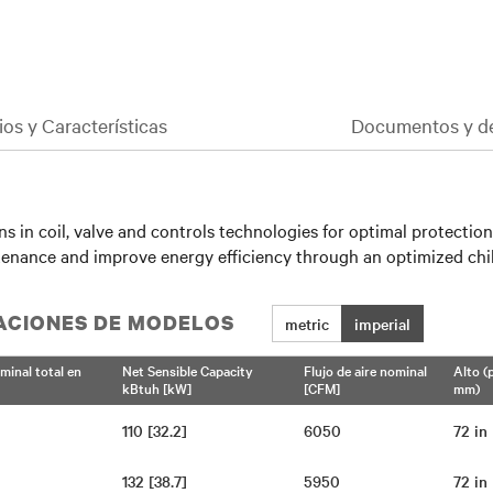
ios y Características
Documentos y d
 in coil, valve and controls technologies for optimal protectio
enance and improve energy efficiency through an optimized chille
CACIONES DE MODELOS
metric
imperial
minal total en
Net Sensible Capacity
Flujo de aire nominal
Alto (
kBtuh [kW]
[CFM]
mm)
110 [32.2]
6050
72 i
132 [38.7]
5950
72 i