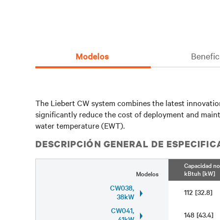
Modelos
Benefic
The Liebert CW system combines the latest innovations
significantly reduce the cost of deployment and maint
water temperature (EWT).
DESCRIPCIÓN GENERAL DE ESPECIFI
Capacidad no
kBtuh [kW]
Modelos
CW038,
112 [32.8]
38kW
CW041,
148 [43.4]
41kW