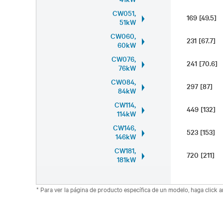
CW051,
169 [49.5]
51kW
CW060,
231 [67.7]
60kW
CW076,
241 [70.6]
76kW
CW084,
297 [87]
84kW
CW114,
449 [132]
114kW
CW146,
523 [153]
146kW
CW181,
720 [211]
181kW
* Para ver la página de producto específica de un modelo, haga click 