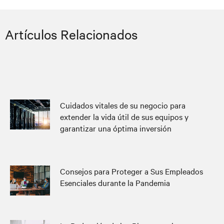
y saludable.
Artículos Relacionados
Salud
Conocimiento detallado de los
Ambiental y
códigos, reglamentos y políticas de
Seguridad
seguridad aplicables.
Comprensión de los conceptos y
Cuidados vitales de su negocio para
prácticas relacionados con el análisis
extender la vida útil de sus equipos y
y mitigación de riesgos.
garantizar una óptima inversión
Consejos para Proteger a Sus Empleados
Esenciales durante la Pandemia