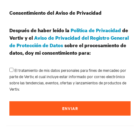
Acondicionado
cargas de energía, las unidades de
de Precisión
tratamiento de aire, enfriadores,
Consentimiento del Aviso de Privacidad
bombas y tuberías.
Después de haber leído la
Política de Privacidad
de
Vertiv y el
Aviso de Privacidad del Registro General
Control y
Todos los sistemas de monitoreo y
de Protección de Datos
sobre el procesamiento de
gestión de
control remoto. Manejo de todos los
datos, doy mi consentimiento para:
Infraestructura
sistemas que estén contactados de
Crítica
alguna manera al equipo crítico.
El tratamiento de mis datos personales para fines de mercadeo por
parte de Vertiv, el cual incluye estar informado por correo electrónico
sobre las tendencias, eventos, ofertas y lanzamientos de productos de
Racks, sistemas de piso elevado,
Vertiv.
Espacio
cableado, switchgear, gestión de aire
Técnico de TI
y la seguridad física.
ENVIAR
Comprensión y capacidad para
mantener un lugar de trabajo seguro