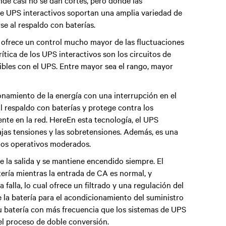
nde casi no se dan cortes, pero donde las
e UPS interactivos soportan una amplia variedad de
se al respaldo con baterías.
 ofrece un control mucho mayor de las fluctuaciones
ítica de los UPS interactivos son los circuitos de
ibles con el UPS. Entre mayor sea el rango, mayor
onamiento de la energía con una interrupción en el
l respaldo con baterías y protege contra los
e en la red. HereEn esta tecnología, el UPS
bajas tensiones y las sobretensiones. Además, es una
tos operativos moderados.
de la salida y se mantiene encendido siempre. El
tería mientras la entrada de CA es normal, y
a falla, lo cual ofrece un filtrado y una regulación del
 la batería para el acondicionamiento del suministro
su batería con más frecuencia que los sistemas de UPS
 el proceso de doble conversión.