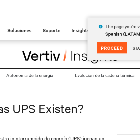
The page you're vi
Soluciones
Soporte
Insights
Acerca de
Spanish (LATA
PROCEED
STA
Autonomía de la energía
Evolución de la cadena térmica
as UPS Existen?
nistro ininterrumpido de energía (UPS) juegan un