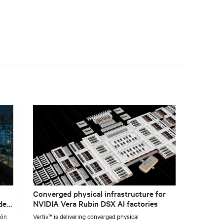
management.
Converged physical infrastructure for
de
NVIDIA Vera Rubin DSX AI factories
ión
Vertiv™ is delivering converged physical