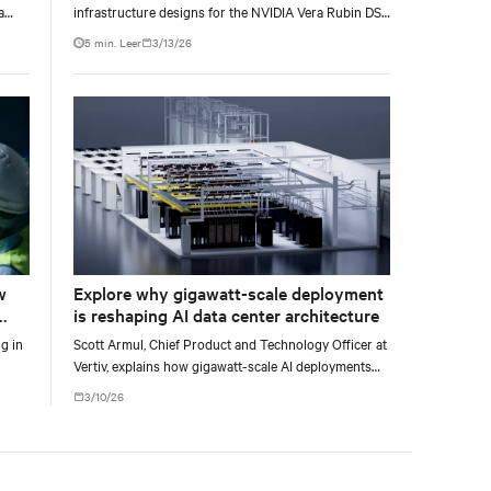
a
infrastructure designs for the NVIDIA Vera Rubin DSX
AI factory reference design and the NVIDIA
5 min. Leer
3/13/26
os.
Omniverse™ digital twin blueprint.
Explore why gigawatt-scale deployment
w
is reshaping AI data center architecture
Scott Armul, Chief Product and Technology Officer at
ng in
Vertiv, explains how gigawatt-scale AI deployments
are reshaping data center system design and
rmal
3/10/26
architecture.