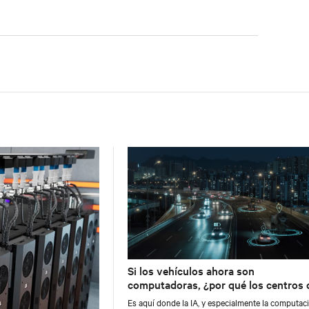
Si los vehículos ahora son
computadoras, ¿por qué los centros 
datos siguen siendo edificios?
Es aquí donde la IA, y especialmente la computac