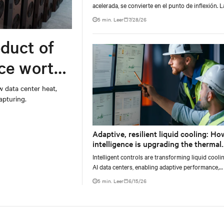
acelerada, se convierte en el punto de inflexión. L
creciente densidad de las cargas de trabajo de IA,
5 min. Leer
7/28/26
impulsada por modelos con billones de parámetr
duct of
rce worth
w data center heat,
apturing.
Adaptive, resilient liquid cooling: Ho
intelligence is upgrading the thermal
chain
Intelligent controls are transforming liquid cooli
AI data centers, enabling adaptive performance,
efficient heat rejection, and scalable, resilient the
5 min. Leer
6/15/26