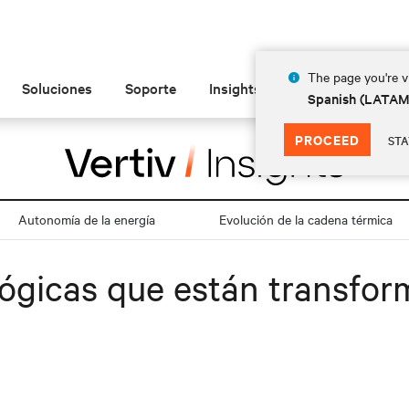
The page you're vi
Soluciones
Soporte
Insights
Acerca de
Spanish (LATA
PROCEED
STA
Autonomía de la energía
Evolución de la cadena térmica
ógicas que están transform