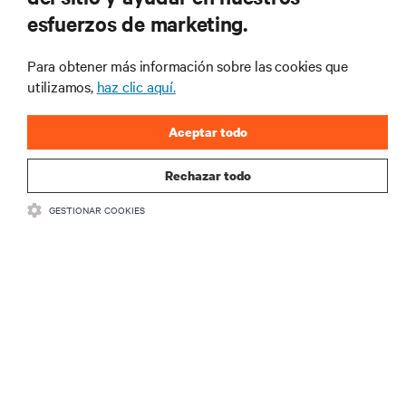
RECURSOS
esfuerzos de marketing.
SOPORTE
Para obtener más información sobre las cookies que
utilizamos,
haz clic aquí.
CORPORATIVO
Aceptar todo
Rechazar todo
GESTIONAR COOKIES
SÍGANOS
Insta
•
•
Términos de uso
Politica Global de Privacidad y Cookies
Declaración de
accesibilidad
©
2026 Vertiv Group Corp. Todos los derechos reservados.