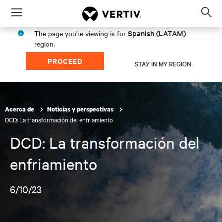
Menu
Op
sea
Spanish (LATAM)
The page you're viewing is for
mod
region.
PROCEED
STAY IN MY REGION
Acerca de
Noticias y perspectivas
DCD: La transformación del enfriamiento
DCD: La transformación del
enfriamiento
6/10/23