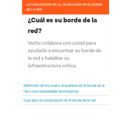
ACTUALIZACIÓN DE LA TECNOLOGÍA EN EL BORDE
DE LA RED
¿Cuál es su borde de la
red?
Vertiv colabora con usted para
ayudarle a encontrar su borde de
la red y habilitar su
infraestructura crítica.
Su borde de la red está evolucionando
Definición de los cuatro arquetipos en el borde de la
rápidamente hacia donde se encuentran sus
red y sus necesidades tecnológicas
clientes y de acuerdo con sus necesidades. Su
Guía para la computación en el borde de la red
desafío está en seguir el ritmo de esa evolución.