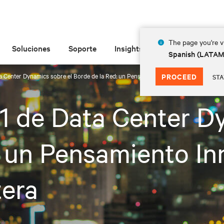
The page you're vi
Soluciones
Soporte
Insights
Acerca de
Spanish (LATA
a Center Dynamics sobre el Borde de la Red: un Pensamiento Innovador para una N
PROCEED
STA
 de Data Center Dy
: un Pensamiento In
tera