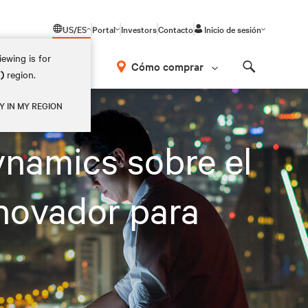
US/ES
Portal
Investors
Contacto
Inicio de sesión
ewing is for
Cómo comprar
M)
region.
Search
ueva Frontera
Y IN MY REGION
namics sobre el
novador para