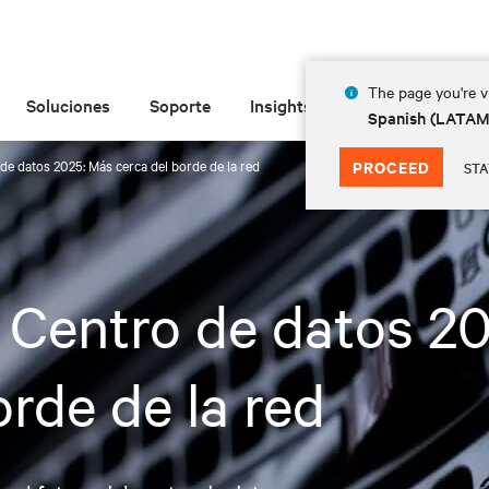
The page you're vi
Soluciones
Soporte
Insights
Acerca de
Spanish (LATA
de datos 2025: Más cerca del borde de la red
PROCEED
STA
 Centro de datos 20
rde de la red