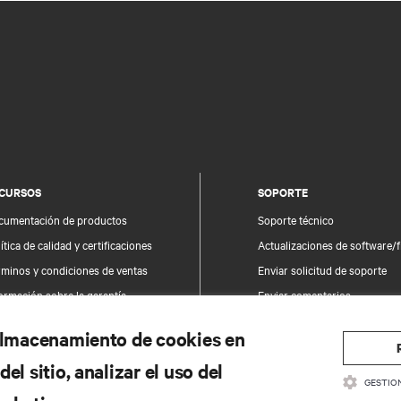
CURSOS
SOPORTE
cumentación de productos
Soporte técnico
ítica de calidad y certificaciones
Actualizaciones de software/
rminos y condiciones de ventas
Enviar solicitud de soporte
ormación sobre la garantía
Enviar comentarios
tentes
Contactos
 almacenamiento de cookies en
a del sitio
Registro de productos
el sitio, analizar el uso del
Información y seguridad del 
GESTIO
Informar de un problema de 