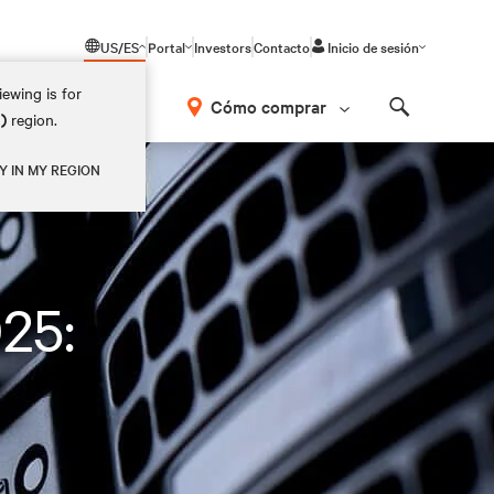
US/ES
Portal
Investors
Contacto
Inicio de sesión
ewing is for
Cómo comprar
M)
region.
Search
Y IN MY REGION
25: