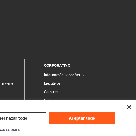
CORPORATIVO
Información sobre Vertiv
firmware
Ejecutivos
Carreras
Relaciones con inversionistas
Ética y Cumplimiento
Sus opciones de privacidad
Rechazar todo
Aceptar todo
producto
Avisos de privacidad
NAR COOKIES
seguridad