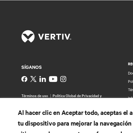
RE
SÍGANOS
Do
Instagram
Pol
Té
Términos de uso
Politica Global de Privacidad y
Inf
Cookies
Declaración de accesibilidad
Pa
©
2026 Vertiv Group Corp. Todos los derechos
Al hacer clic en Aceptar todo, aceptas el
reservados.
Map
tu dispositivo para mejorar la navegación d