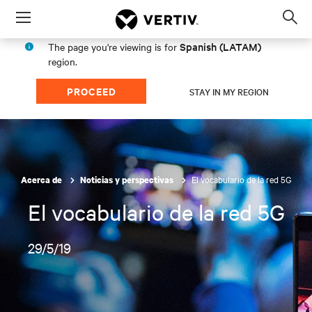
Menu
Op
sea
Spanish (LATAM)
The page you're viewing is for
mod
region.
PROCEED
STAY IN MY REGION
El vocabulario de la red 5G
Acerca de
Noticias y perspectivas
El vocabulario de la red 5G
29/5/19