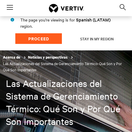
Menu
Op
sea
Spanish (LATAM)
The page you're viewing is for
mod
region.
PROCEED
STAY IN MY REGION
Acerca de
Noticias y perspectivas
Las Actualizaciones del Sistema de Gerenciamiento Térmico: Qué Son y Por
Qué Son Importantes
Las Actualizaciones del
Sistema de Gerenciamiento
Térmico: Qué Son y Por Qué
Son Importantes