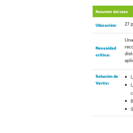
Resumen del caso
27 
Ubicación:
Una
reco
Necesidad
dist
crítica:
apli
Solución de
U
Vertiv:
U
B
S