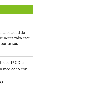
la capacidad de
ue necesitaba este
oportar sus
 Liebert® GXT5
on medidor y con
A)