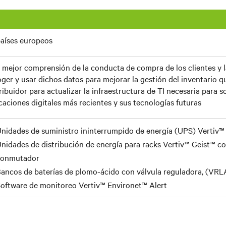
países europeos
 mejor comprensión de la conducta de compra de los clientes y 
ger y usar dichos datos para mejorar la gestión del inventario q
ribuidor para actualizar la infraestructura de TI necesaria para s
caciones digitales más recientes y sus tecnologías futuras
nidades de suministro ininterrumpido de energía (UPS) Vertiv™
nidades de distribución de energía para racks Vertiv™ Geist™ c
conmutador
ancos de baterías de plomo-ácido con válvula reguladora, (VRL
oftware de monitoreo Vertiv™ Environet™ Alert