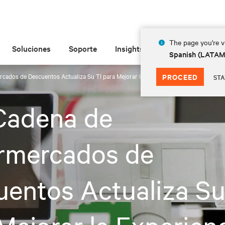
The page you're vi
Soluciones
Soporte
Insights
Acerca de
Spanish (LATA
ados de Descuentos Actualiza Su TI para Mejorar la Experiencia de los Clientes
PROCEED
STA
Cadena de
rmercados de
entos Actualiza Su