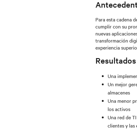
Anteceden
Para esta cadena d
cumplir con su prom
nuevas aplicaciones 
transformación digi
experiencia superior
Resultados
Una implement
Un mejor gere
almacenes
Una menor pre
los activos
Una red de TI
clientes y la