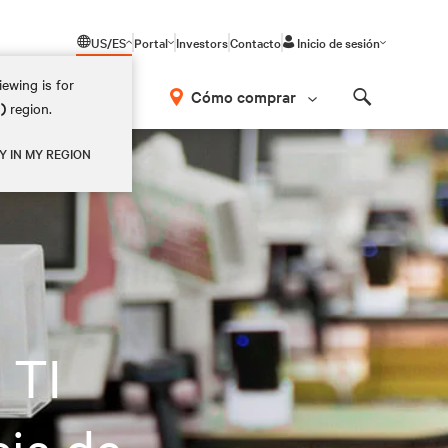
US/ES
Portal
Investors
Contacto
Inicio de sesión
ewing is for
Cómo comprar
M)
region.
Search
Y IN MY REGION
 TI