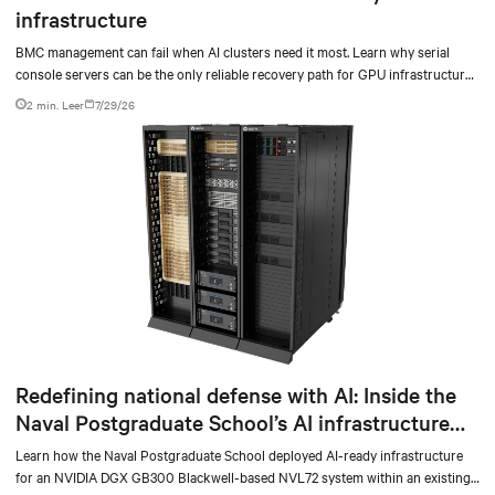
infrastructure
BMC management can fail when AI clusters need it most. Learn why serial
console servers can be the only reliable recovery path for GPU infrastructure
at scale.
2 min. Leer
7/29/26
Redefining national defense with AI: Inside the
Naval Postgraduate School’s AI infrastructure
deployment
Learn how the Naval Postgraduate School deployed AI-ready infrastructure
for an NVIDIA DGX GB300 Blackwell-based NVL72 system within an existing