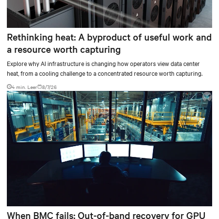
Rethinking heat: A byproduct of useful work and
a resource worth capturing
Explore why AI infrastructure is changing how operators view data center
heat, from a cooling challenge to a concentrated resource worth capturing.
4 min. Leer
8/7/26
When BMC fails: Out-of-band recovery for GPU