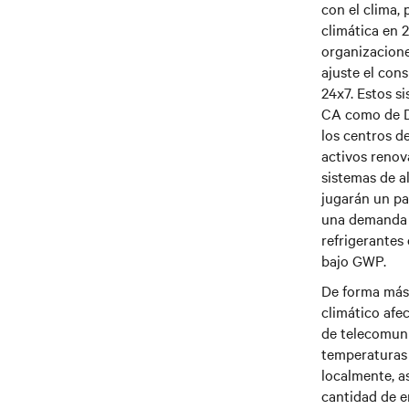
con el clima, 
climática en 
organizacione
ajuste el con
24x7. Estos s
CA como de DC
los centros d
activos renov
sistemas de a
jugarán un pap
una demanda d
refrigerantes
bajo GWP.
De forma más 
climático afe
de telecomunic
temperaturas 
localmente, a
cantidad de e