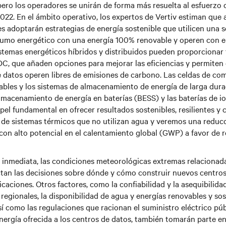
pero los operadores se unirán de forma más resuelta al esfuerzo c
2022. En el ámbito operativo, los expertos de Vertiv estiman que
s adoptarán estrategias de energía sostenible que utilicen una s
sumo energético con una energía 100% renovable y operen con e
istemas energéticos híbridos y distribuidos pueden proporcionar
, que añaden opciones para mejorar las eficiencias y permite
e datos operen libres de emisiones de carbono. Las celdas de com
ables y los sistemas de almacenamiento de energía de larga durac
lmacenamiento de energía en baterías (BESS) y las baterías de ion
el fundamental en ofrecer resultados sostenibles, resilientes y c
e sistemas térmicos que no utilizan agua y veremos una reducc
 con alto potencial en el calentamiento global (GWP) a favor de 
inmediata, las condiciones meteorológicas extremas relacionad
ctan las decisiones sobre dónde y cómo construir nuevos centros
aciones. Otros factores, como la confiabilidad y la asequibilidad 
regionales, la disponibilidad de agua y energías renovables y so
sí como las regulaciones que racionan el suministro eléctrico públ
nergía ofrecida a los centros de datos, también tomarán parte e