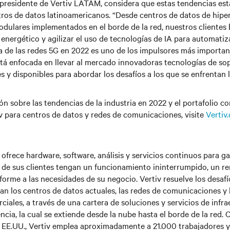
cepresidente de Vertiv LATAM, considera que estas tendencias es
ros de datos latinoamericanos. “Desde centros de datos de hipe
odulares implementados en el borde de la red, nuestros clientes
energético y agilizar el uso de tecnologías de IA para automatiza
a de las redes 5G en 2022 es uno de los impulsores más importan
stá enfocada en llevar al mercado innovadoras tecnologías de sop
es y disponibles para abordar los desafíos a los que se enfrentan 
n sobre las tendencias de la industria en 2022 y el portafolio c
v para centros de datos y redes de comunicaciones, visite
Vertiv
ofrece hardware, software, análisis y servicios continuos para ga
s de sus clientes tengan un funcionamiento ininterrumpido, un r
orme a las necesidades de su negocio. Vertiv resuelve los desaf
tan los centros de datos actuales, las redes de comunicaciones y 
ciales, a través de una cartera de soluciones y servicios de infra
ncia, la cual se extiende desde la nube hasta el borde de la red.
 EE.UU., Vertiv emplea aproximadamente a 21.000 trabajadores y