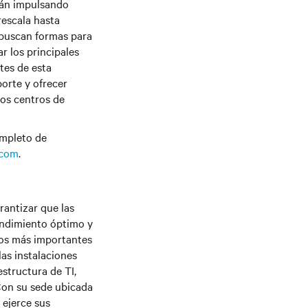
tán impulsando
rescala hasta
 buscan formas para
r los principales
tes de esta
orte y ofrecer
los centros de
ompleto de
.com
.
rantizar que las
endimiento óptimo y
íos más importantes
las instalaciones
estructura de TI,
 Con su sede ubicada
 ejerce sus