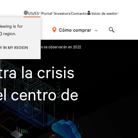
US/ES
Portal
Investors
Contacto
Inicio de sesión
ewing is for
Cómo comprar
M)
region.
Search
cias del centro de datos que se observarán en 2022
Y IN MY REGION
a la crisis
l centro de