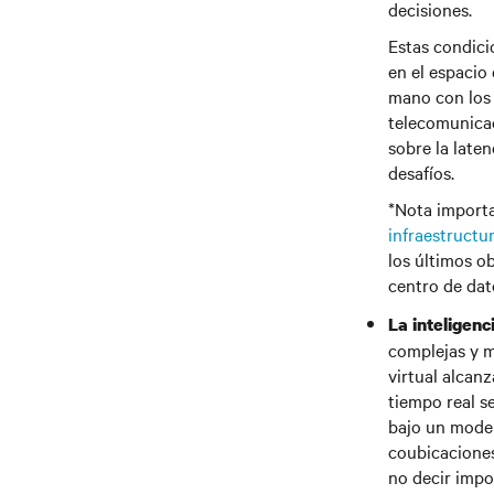
decisiones.
Estas condici
en el espacio
mano con los 
telecomunicac
sobre la late
desafíos.
*Nota importa
infraestructur
los últimos o
centro de dat
La inteligenci
complejas y m
virtual alcan
tiempo real se
bajo un model
coubicaciones
no decir impos