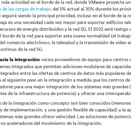
 más actividad en el borde de la red, donde VMware proyecta u
n de las cargas de trabajo
, del 5% actual al 30% durante los próx
 seguirá siendo la principal prioridad, incluso en el borde de la r
baja es una necesidad cada vez mayor para soportar edificios sal
recursos de energía distribuidos y la red 5G. El 2022 será testig
el borde de la red para soportar esta nueva normalidad (el trabaj
el comercio electrónico, la telesalud y la transmisión de video en
ontinuo de la red 5G.
varios proveedores de equipo para centros 
cia la integración:
emas integrados que permiten adiciones modulares de capacida
integrados entre las ofertas de centros de datos más populares de
 el siguiente paso en la integración a medida que los centros d
edores para una mejor integración de los sistemas más grandes 
es de la infraestructura de potencia) y ofrecer una interoperabi
s de la integración como concepto son bien conocidos (menores
y de implementación, y una gestión flexible de capacidad) y la a
stemas más grandes ofrece velocidad. Las soluciones de potenci
ros aceleradores del movimiento de la integración.