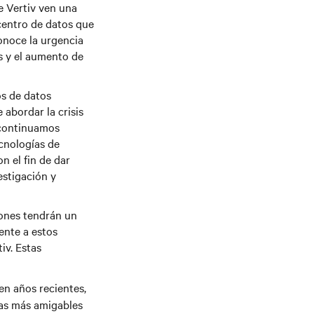
de Vertiv ven una
 centro de datos que
conoce la urgencia
os y el aumento de
os de datos
abordar la crisis
 continuamos
ecnologías de
n el fin de dar
estigación y
iones tendrán un
ente a estos
iv. Estas
en años recientes,
cas más amigables