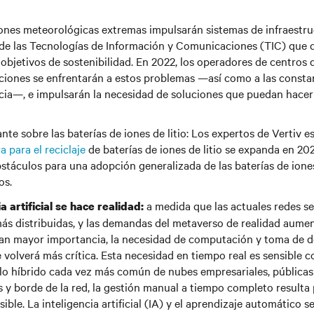
ones meteorológicas extremas impulsarán sistemas de infraestru
 de las Tecnologías de Información y Comunicaciones (TIC) que d
objetivos de sostenibilidad. En 2022, los operadores de centros 
iones se enfrentarán a estos problemas —así como a las consta
ncia—, e impulsarán la necesidad de soluciones que puedan hacer 
nte sobre las baterías de iones de litio: Los expertos de Vertiv e
a para el reciclaje
de baterías de iones de litio se expanda en 20
bstáculos para una adopción generalizada de las baterías de iones 
os.
a medida que las actuales redes s
a artificial se hace realidad:
ás distribuidas, y las demandas del metaverso de realidad aumen
zan mayor importancia, la necesidad de computación y toma de d
 volverá más crítica. Esta necesidad en tiempo real es sensible co
o híbrido cada vez más común de nubes empresariales, públicas 
 y borde de la red, la gestión manual a tiempo completo resulta 
ible. La inteligencia artificial (IA) y el aprendizaje automático s