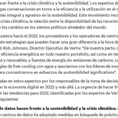
er frente a la crisis climática y la sostenibilidad. Los expertos 
gas conversaciones en torno a la eficiencia y la utilización en el
más integral y agresivo en la sostenibilidad. Este movimiento re
 crisis climática, la relación entre la disponibilidad de los recurs
o los cambios en los vientos políticos alrededor del mundo.
zamos hacia el 2022, los proveedores y los operadores de centr
e estrategias que pueden hacer una gran diferencia a la hora de 
ó Rob Johnson, Director Ejecutivo de Vertiv. “De nuestra parte,
eficiencia energética en todo nuestro portafolio, así como en t
as y renovables, y fuentes de energía sin emisiones de carbono, co
gías de free-cooling con agua y asociarnos con los líderes de inv
ara concentrarnos en esfuerzos de sostenibilidad significativos”.
das en estos aspectos por los responsables de la toma de decis
 la economía digital en 2022 y más allá. La urgencia de hacer fr
en las tendencias para 2022, identificadas por los expertos de Vert
siguientes:
e datos hacen frente a la sostenibilidad y la crisis climática:
de centros de datos ha adoptado medidas en búsqueda de prácti