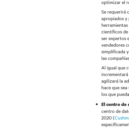
optimizar el 
Se requerirá 
apropiados y 
herramientas 
científicos d
ser expertos 
vendedores co
simplificada 
las compañías
Al igual que 
incrementará 
agilizará la a
hace que sea 
los que pueda
El centro de
centro de dato
2020 (
Cushma
específicamen