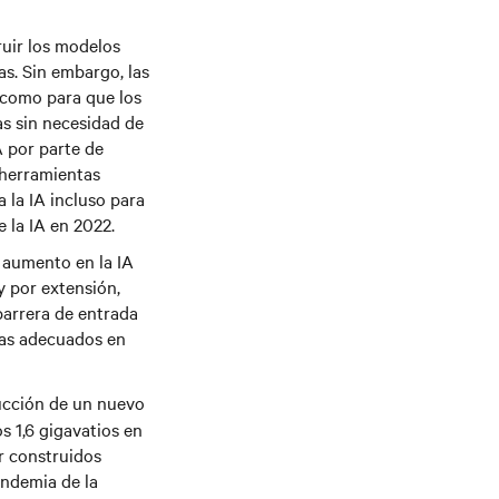
ruir los modelos
s. Sin embargo, las
 como para que los
as sin necesidad de
 por parte de
 herramientas
 la IA incluso para
 la IA en 2022.
l aumento en la IA
y por extensión,
 barrera de entrada
mas adecuados en
ucción de un nuevo
s 1,6 gigavatios en
er construidos
andemia de la