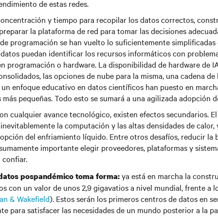
rendimiento de estas redes.
concentración y tiempo para recopilar los datos correctos, const
preparar la plataforma de red para tomar las decisiones adecuada
de programación se han vuelto lo suficientemente simplificadas
e datos puedan identificar los recursos informáticos con problem
en programación o hardware. La disponibilidad de hardware de IA
nsolidados, las opciones de nube para la misma, una cadena de
y un enfoque educativo en datos científicos han puesto en marcha
 más pequeñas. Todo esto se sumará a una agilizada adopción de
con cualquier avance tecnológico, existen efectos secundarios. E
inevitablemente la computación y las altas densidades de calor, 
dopción del enfriamiento líquido. Entre otros desafíos, reducir la
sumamente importante elegir proveedores, plataformas y siste
 confiar.
ya está en marcha la constr
 datos pospandémico toma forma:
s con un valor de unos 2,9 gigavatios a nivel mundial, frente a lo
n & Wakefield
). Estos serán los primeros centros de datos en s
te para satisfacer las necesidades de un mundo posterior a la p