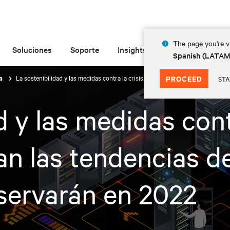
The page you're vi
Soluciones
Soporte
Insights
Acerca de
Spanish (LATA
La sostenibilidad y las medidas contra la crisis climática dominan las tenden
PROCEED
sa
STA
d y las medidas contr
n las tendencias de
servarán en 2022