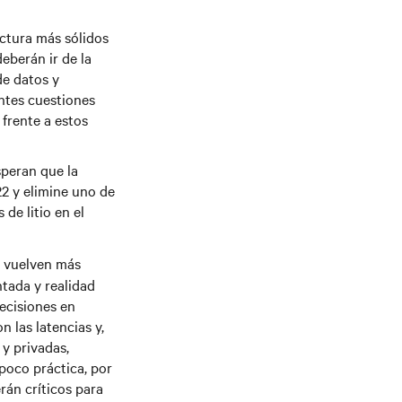
ctura más sólidos
eberán ir de la
de datos y
ntes cuestiones
frente a estos
speran que la
22 y elimine uno de
de litio en el
e vuelven más
tada y realidad
ecisiones en
n las latencias y,
y privadas,
poco práctica, por
erán críticos para