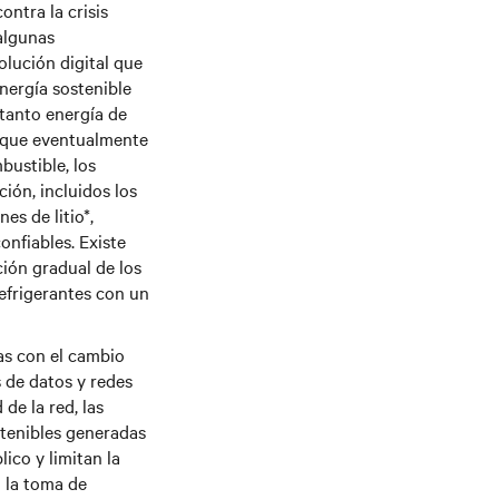
ontra la crisis
 algunas
olución digital que
nergía sostenible
 tanto energía de
n que eventualmente
bustible, los
ión, incluidos los
es de litio*,
onfiables. Existe
ión gradual de los
refrigerantes con un
as con el cambio
 de datos y redes
de la red, las
stenibles generadas
ico y limitan la
n la toma de