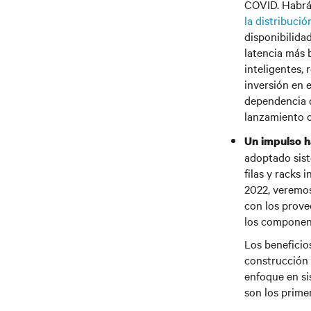
COVID. Habrá
la distribució
disponibilidad
latencia más 
inteligentes, 
inversión en 
dependencia d
lanzamiento c
Un impulso ha
adoptado sist
filas y racks 
2022, veremos
con los prove
los component
Los beneficio
construcción 
enfoque en si
son los prime