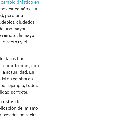
n
cambio drástico en
imos cinco años. La
ed, pero una
udables, ciudades
o de una mayor
o remoto, la mayor
 directo) y el
de datos han
d durante años, con
 la actualidad. En
e datos colaboren
(por ejemplo, todos
lidad perfecta.
 costos de
plicación del mismo
a basadas en racks