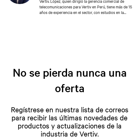
Vertiv. López, quien dirigió la gerencia comercial de
telecomunicaciones para Vertiv en Perú, tiene más de 15
años de experiencia en el sector, con estudios en la
Escuela de Alta Dirección de la Universidad de Piura –
PAD. Ha participado en el programa de Administración
de la Universidad ESAN y tiene un título en Ingeniería
Mecánica y Eléctrica de la Universidad Nacional de
Ingeniería (UNI).
No se pierda nunca una
oferta
Regístrese en nuestra lista de correos
para recibir las últimas novedades de
productos y actualizaciones de la
industria de Vertiv.