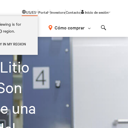
US/ES
Portal
Investors
Contacto
Inicio de sesión
ewing is for
Cómo comprar
M)
region.
Search
anadora del Premio Nobel
Y IN MY REGION
Litio
 Son
de una