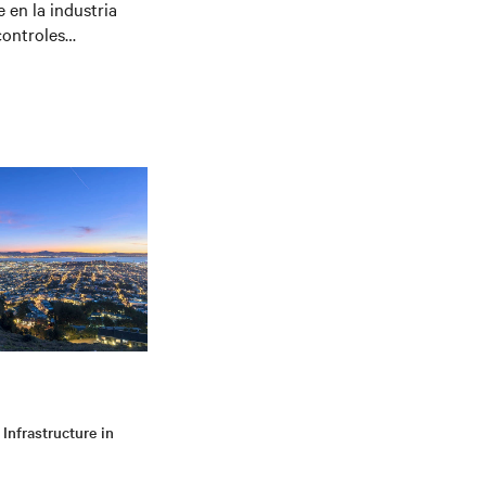
 en la industria
controles
 como el desarrollo
iería Mecánica de la
tría de la
 Infrastructure in