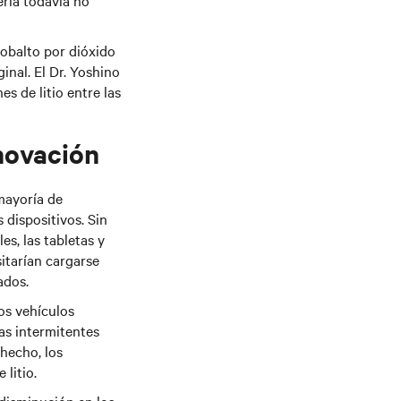
ería todavía no
cobalto por dióxido
inal. El Dr. Yoshino
s de litio entre las
novación
mayoría de
 dispositivos. Sin
es, las tabletas y
itarían cargarse
ados.
os vehículos
as intermitentes
 hecho, los
 litio.