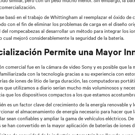
ido similar, pero con un peso mucho menor. Sin embargo, la bat
 comercialización.
e basó en el trabajo de Whittingham al reemplazar el óxido de 
odo con el fin de eliminar los problemas de carga en el diseño orig
l del rompecabezas al desarrollar un método para integrar los ione
o cual mejoró considerablemente la seguridad de la batería.
ialización Permite una Mayor In
ón comercial fue en la cámara de video Sony y es posible que la 
amiliarizada con la tecnología gracias a su experiencia con estos
erías de iones de litio de larga duración, las computadoras portátil
es que utilizamos a diario serían mucho más voluminosos y neces
ia que los dispositivos compactos a los que estamos acostumbr
én es un factor clave del crecimiento de la energía renovable y l
orcionar el almacenamiento de energía necesario para hacer que l
olar sean confiables y ampliar la gama de vehículos eléctricos. De
 se han convertido en la mayor aplicación de baterías de iones de