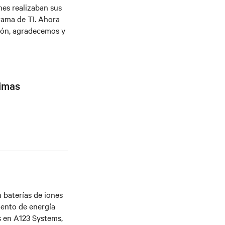
nes realizaban sus
rama de TI. Ahora
azón, agradecemos y
imas
 baterías de iones
iento de energía
s en A123 Systems,