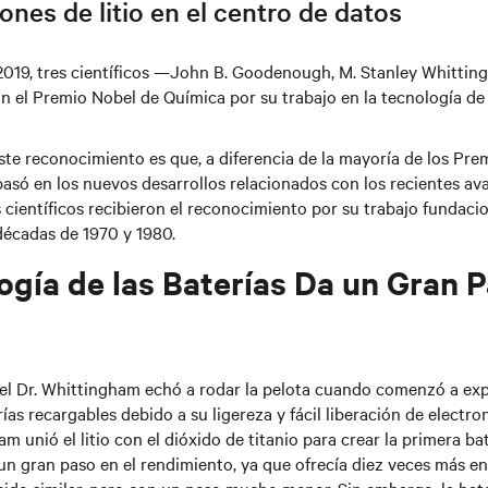
iones de litio en el centro de datos
 2019, tres científicos —John B. Goodenough, M. Stanley Whittin
 el Premio Nobel de Química por su trabajo en la tecnología de 
ste reconocimiento es que, a diferencia de la mayoría de los Pre
 basó en los nuevos desarrollos relacionados con los recientes av
s científicos recibieron el reconocimiento por su trabajo fundaci
décadas de 1970 y 1980.
ogía de las Baterías Da un Gran 
 el Dr. Whittingham echó a rodar la pelota cuando comenzó a ex
rías recargables debido a su ligereza y fácil liberación de electr
m unió el litio con el dióxido de titanio para crear la primera ba
e un gran paso en el rendimiento, ya que ofrecía diez veces más e