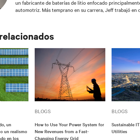
un fabricante de baterías de litio enfocado principalmente
automotriz. Más temprano en su carrera, Jeff trabajó en 
integrados para sistemas de propulsión automotrices, así
de chasis para vehículos. Posee una licenciatura en Ingen
Universidad de Kettering (anteriormente GMI) y una maes
 relacionados
Universidad de Michigan.
BLOGS
BLOGS
do, un
How to Use Your Power System for
Sustainable IT
o un realismo
New Revenues from a Fast-
Utilities
ndo en los
Changing Energy Grid