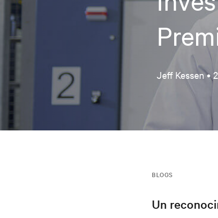
Inves
Prem
Jeff Kessen •
2
BLOGS
Un reconocim