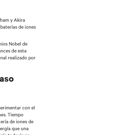
gham y Akira
baterías de iones
mios Nobel de
ances de esta
onal realizado por
Paso
perimentar con el
ones. Tiempo
tería de iones de
nergía que una