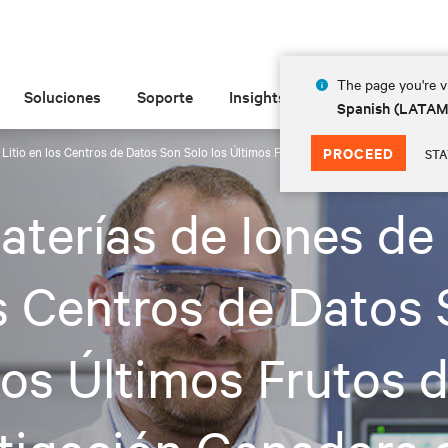
The page you're vi
Soluciones
Soporte
Insights
Acerca de
Spanish (LATA
e Litio en los Centros de Datos Son Solo los Últimos Frutos de una Investigación G
PROCEED
STA
aterías de Iones de 
s Centros de Datos
los Últimos Frutos 