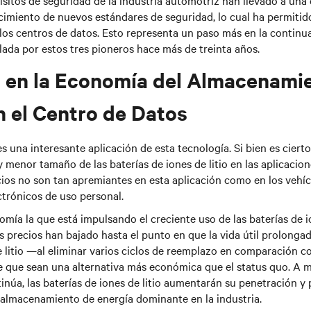
uisitos de seguridad de la industria automotriz han llevado a una
ecimiento de nuevos estándares de seguridad, lo cual ha permitido
n los centros de datos. Esto representa un paso más en la continu
lada por estos tres pioneros hace más de treinta años.
 en la Economía del Almacenami
n el Centro de Datos
es una interesante aplicación de esta tecnología. Si bien es ciert
 menor tamaño de las baterías de iones de litio en las aplicacion
cios no son tan apremiantes en esta aplicación como en los vehíc
ectrónicos de uso personal.
omía la que está impulsando el creciente uso de las baterías de io
s precios han bajado hasta el punto en que la vida útil prolonga
e litio —al eliminar varios ciclos de reemplazo en comparación co
que sean una alternativa más económica que el status quo.
A m
núa, las baterías de iones de litio aumentarán su penetración y 
 almacenamiento de energía dominante en la industria.