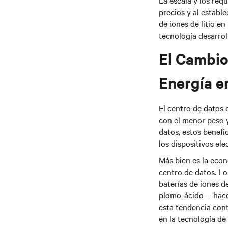
La escala y los req
precios y al establ
de iones de litio e
tecnología desarrol
El Cambio
Energía e
El centro de datos 
con el menor peso y
datos, estos benefi
los dispositivos el
Más bien es la econ
centro de datos. Lo
baterías de iones d
plomo-ácido— hace 
esta
tendencia conti
en la tecnología de