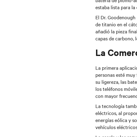
batería de plomo-ác
estaba lista para la
El Dr. Goodenough s
de titanio en el cát
añadió la pieza fina
capas de carbono, l
La Comerc
La primera aplicaci
personas
esté
muy f
su ligereza, las bat
los teléfonos móvil
con mayor frecuenc
La tecnología tambi
eléctricos, al prop
energías eólica y s
vehículos eléctricos