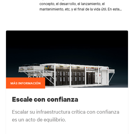
concepto, el desarrollo, el lanzamiento, el
mantenimiento, etc. y el final de la vida útil. En este
cargo, tiene bajo su responsabilidad el análisis de las
tendencias del mercado, el análisis de datos, la
creación y la gestión de los materiales relacionados
con la oferta de la compañía y la información
necesaria para apoyar las iniciativas de salida al
mercado, donde actúa como intermediario entre los
equipos de Vertiv.
MÁS INFORMACIÓN
Escale con confianza
Escalar su infraestructura crítica con confianza
es un acto de equilibrio.
Obtenga el equilibrio correcto. Manténgase ágil.